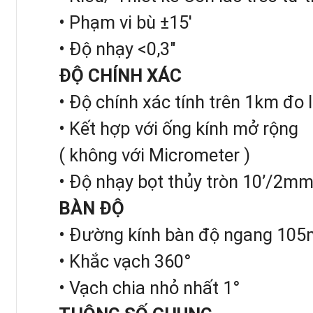
• Phạm vi bù ±15′
• Độ nhạy <0,3″
ĐỘ CHÍNH XÁC
• Độ chính xác tính trên 1km đo
• Kết hợp với ống kính mở rộng
( không với Micrometer )
• Độ nhạy bọt thủy tròn 10’/2m
BÀN ĐỘ
Máy thủy bình Leica t
• Đường kính bàn độ ngang 10
• Khắc vạch 360°
2. ĐẶC ĐIỂM VƯỢT TRỘI CỦA MÁY T
• Vạch chia nhỏ nhất 1°