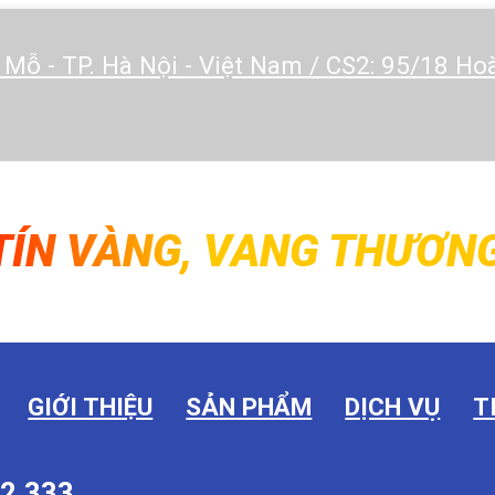
 Mỗ - TP. Hà Nội - Việt Nam / CS2: 95/18 H
TÍN VÀNG, VANG THƯƠNG
GIỚI THIỆU
SẢN PHẨM
DỊCH VỤ
T
2.333