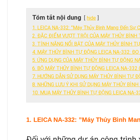
Tóm tắt nội dung
hide
1. LEICA NA-332: ”Máy Thủy Bình Mang Đến Sự C
2. ĐẶC ĐIỂM VƯỢT TRỘI CỦA MÁY THỦY BÌNH 
3. TÍNH NĂNG NỔI BẬT CỦA MÁY THỦY BÌNH TỰ
4. MÁY THỦY BÌNH TỰ ĐỘNG LEICA NA-332: Đ
5. ỨNG DỤNG CỦA MÁY THỦY BÌNH TỰ ĐỘNG N
6. BỘ MÁY THỦY BÌNH TỰ ĐỘNG LEICA NA-332
7. HƯỚNG DẪN SỬ DỤNG MÁY THỦY BÌNH TỰ Đ
8. NHỮNG LƯU Ý KHI SỬ DỤNG MÁY THỦY BÌNH
10. MUA MÁY THỦY BÌNH TỰ ĐỘNG LEICA NA-3
1. LEICA NA-332: ”Máy Thủy Bình Ma
Đối với những dự án công trình