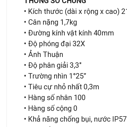
THÔNG SỐ CHUNG
Các chuyên gia của
Trắc địa V
• Kích thước (dài x rộng x ca
32X và sai số chỉ 1,8mm/1km đo
• Cân nặng 1,7kg
NA-320 (20X).
• Đường kính vật kính 40mm
Bên cạnh đó, kiểu dáng nhỏ gọ
• Độ phóng đại 32X
thủy bình Leica NA-332.
• Ảnh Thuận
• Độ phân giải 3,3″
Tiêu chuẩn chống thấm nước, c
• Trường nhìn 1°25”
trường nà dù là khắc nghiệt nhất
• Tiêu cự nhỏ nhất 0,3m
• Hàng số nhân 100
Leica NA-332 là giải pháp cho m
• Hàng số cộng 0
nhà thầu. Các chuyên gia đo đ
• Khả năng chống bụi, nước IP57
332. Máy thủy bình Leica NA-332