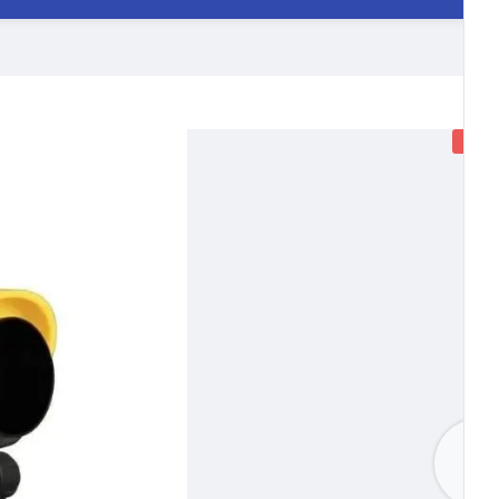
-
14%