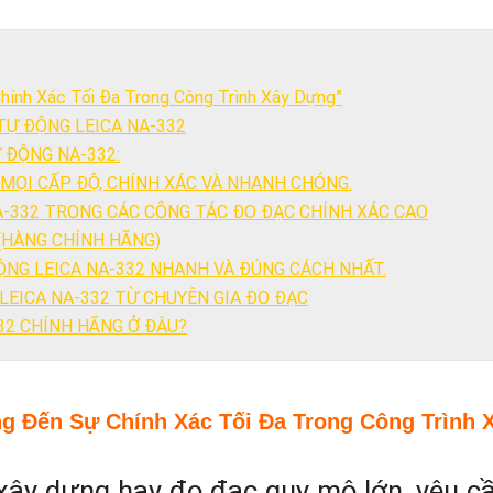
hính Xác Tối Đa Trong Công Trình Xây Dựng”
TỰ ĐỘNG LEICA NA-332
 ĐỘNG NA-332:
O MỌI CẤP ĐỘ, CHÍNH XÁC VÀ NHANH CHÓNG.
A-332 TRONG CÁC CÔNG TÁC ĐO ĐẠC CHÍNH XÁC CAO
 (HÀNG CHÍNH HÃNG)
ỘNG LEICA NA-332 NHANH VÀ ĐÚNG CÁCH NHẤT.
 LEICA NA-332 TỪ CHUYÊN GIA ĐO ĐẠC
32 CHÍNH HÃNG Ở ĐÂU?
ng Đến Sự Chính Xác Tối Đa Trong Công Trình 
 xây dựng hay đo đạc quy mô lớn, yêu c