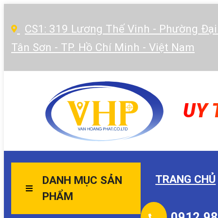
CS1: 319 Lương Thế Vinh - Phường Đại
Tân Sơn - TP. Hồ Chí Minh - Việt Nam
UY 
TRANG CHỦ
DANH MỤC SẢN
PHẨM
0912.98