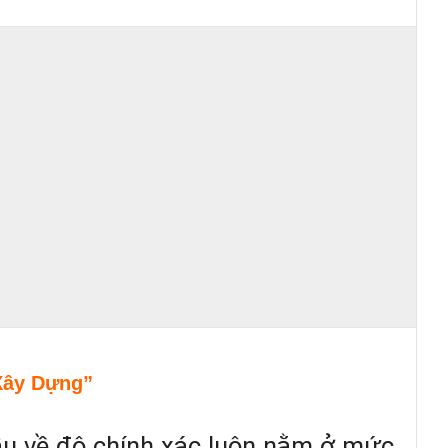
Xây Dựng”
ầu về độ chính xác luôn nằm ở mức