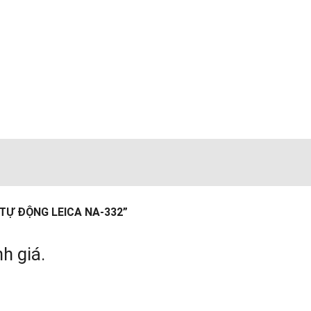
H TỰ ĐỘNG LEICA NA-332”
h giá.