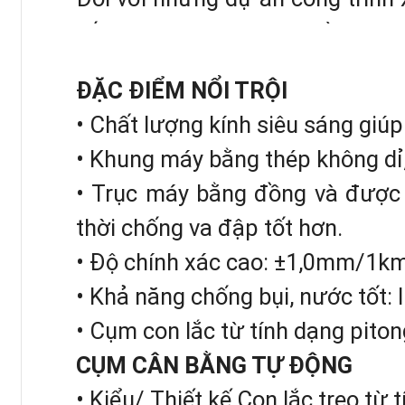
tối đa. Vì vậy, chúng ta cần sự 
bình Leica NA-332
.
ĐẶC ĐIỂM NỔI TRỘI
• Chất lượng kính siêu sáng giúp
• Khung máy bằng thép không dỉ,
• Trục máy bằng đồng và được 
thời chống va đập tốt hơn.
• Độ chính xác cao: ±1,0mm/1km
• Khả năng chống bụi, nước tốt: 
• Cụm con lắc từ tính dạng pito
CỤM CÂN BẰNG TỰ ĐỘNG
• Kiểu/ Thiết kế Con lắc treo từ 