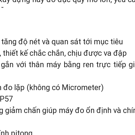
hỗ trợ từ những dụng cụ chuyên nghiệp, 
 tăng độ nét và quan sát tới mục tiêu
 thiết kế chắc chắn, chịu được va đập
gắn với thân máy bằng ren trực tiếp 
 đo lặp (không có Micrometer)
IP57
ng giảm chấn giúp máy đo ổn định và chí
tính pitong