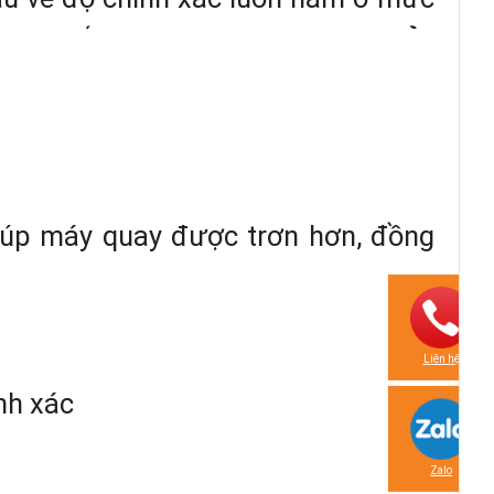
tiên tiến và hiện đại như
Máy thủy
giúp máy quay được trơn hơn, đồng
Liên hệ
nh xác
Zalo