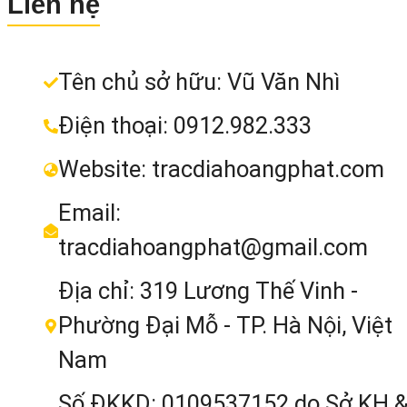
Liên hệ
Tên chủ sở hữu: Vũ Văn Nhì
Điện thoại: 0912.982.333
Website: tracdiahoangphat.com
Email:
tracdiahoangphat@gmail.com
Địa chỉ: 319 Lương Thế Vinh -
Máy định vị GPS cầm tay Garmin
Phường Đại Mỗ - TP. Hà Nội, Việt
eTrex 10: Độ Chính Xác Vượt Trội
Nam
Original
Current
2.990.000
₫
3.600.000
₫
Số ĐKKD: 0109537152 do Sở KH 