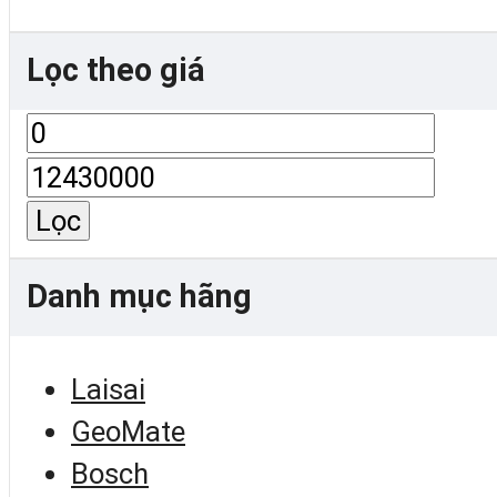
Lọc theo giá
Giá
Giá
thấp
cao
nhất
nhất
Lọc
Danh mục hãng
Laisai
GeoMate
Bosch