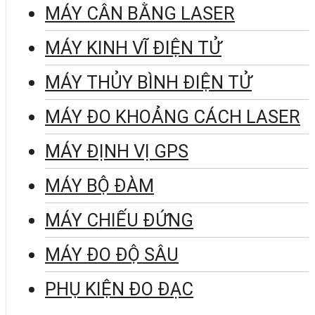
MÁY CÂN BẰNG LASER
MÁY KINH VĨ ĐIỆN TỬ
MÁY THỦY BÌNH ĐIỆN TỬ
MÁY ĐO KHOẢNG CÁCH LASER
MÁY ĐỊNH VỊ GPS
MÁY BỘ ĐÀM
MÁY CHIẾU ĐỨNG
MÁY ĐO ĐỘ SÂU
PHỤ KIỆN ĐO ĐẠC