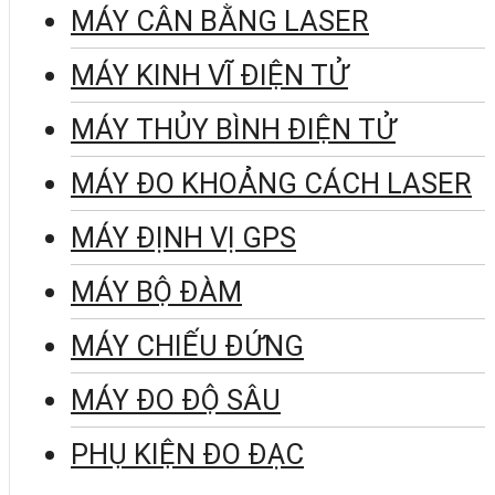
MÁY CÂN BẰNG LASER
MÁY KINH VĨ ĐIỆN TỬ
MÁY THỦY BÌNH ĐIỆN TỬ
MÁY ĐO KHOẢNG CÁCH LASER
MÁY ĐỊNH VỊ GPS
MÁY BỘ ĐÀM
MÁY CHIẾU ĐỨNG
MÁY ĐO ĐỘ SÂU
PHỤ KIỆN ĐO ĐẠC