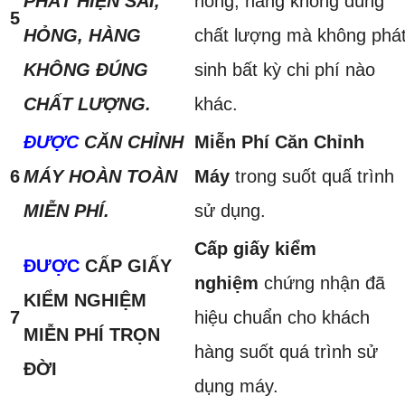
PHÁT HIỆN SAI,
hỏng, hàng không đúng
5
HỎNG, HÀNG
chất lượng mà không phá
KHÔNG ĐÚNG
sinh bất kỳ chi phí nào
CHẤT LƯỢNG.
khác.
ĐƯỢC
CĂN CHỈNH
Miễn Phí Căn Chỉnh
6
MÁY HOÀN TOÀN
Máy
trong suốt quấ trình
MIỄN PHÍ.
sử dụng.
Cấp giấy kiểm
ĐƯỢC
CẤP GIẤY
nghiệm
chứng nhận đã
KIỂM NGHIỆM
7
hiệu chuẩn cho khách
MIỄN PHÍ TRỌN
hàng suốt quá trình sử
ĐỜI
dụng máy.