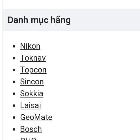
Danh mục hãng
Nikon
Toknav
Topcon
Sincon
Sokkia
Laisai
GeoMate
Bosch