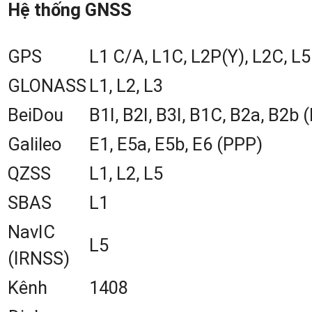
Hệ
thống GNSS
GPS
L1 C/A, L1C, L2P(Y), L2C, L5
GLONASS
L1, L2, L3
BeiDou
B1I, B2I, B3I, B1C, B2a, B2b 
Galileo
E1, E5a, E5b, E6 (PPP)
QZSS
L1, L2, L5
SBAS
L1
NavIC
L5
(IRNSS)
Máy GPS RTK Toknav T30Pro Côn
Kênh
1408
Nghệ Đo Bằng Camera Kép Hiện Đạ