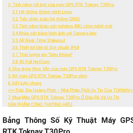
3. Tính năng nổi bật của máy GPS RTK Toknav T30Pro
3.1 Hệ thống thông minh Linux
3.2 Tiếp nhận toàn hệ thống GNSS
3.3 Tính năng khảo sát nghiêng IMU công nghệ mới
3.4 Khảo sát bằng hình ảnh với Camera kép
3.5 AR Real-Time Stakeout
3.6 Thiết kế bền bỉ đạt chuẩn IP68
3.7 Thời lượng pin “Siêu Khủng”
3.8 4G Full NetCom
4. Ứng dụng thực tiễn của máy GPS RTK Toknav T30Pro
5. Bộ máy GPS RTK Toknav T30Pro gồm
6. Kết luận chung
>>>Trắc Địa Hoàng Phát – Nhà Phân Phối Uy Tín Của TOKNAV
7. Mua Máy GPS RTK Toknav T30Pro Ở Đâu Rẻ Và Uy Tín
SẢN PHẨM CÙNG THƯƠNG HIỆU:
Bảng Thông Số Kỹ Thuật Máy GP
Máy GPS RTK Toknav T30Pro
là dòn
RTK Toknav T30Pro