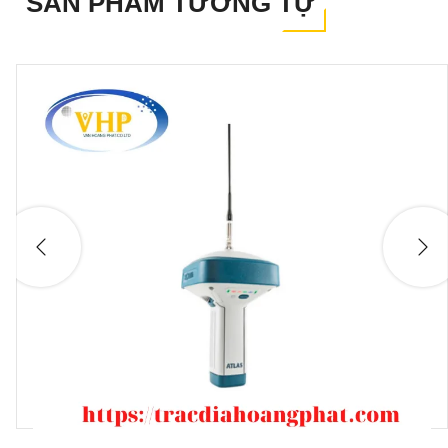
SẢN PHẨM TƯƠNG TỰ
Máy gps rtk Toknav T30Pro
tích hợ
công nghệ IMU hoàn toàn mới. Mô-đu
điều hướng quán tính thông minh tíc
hợp cho bù nghiêng thời gian thực, loạ
bỏ các “điểm bay” trong đo RTK. Má
T30Pro có thể khảo sát nghiêng lên đế
60 độ mọi mặt. Việc khởi tạo b
nghiêng giờ đây với máy Tokna
T30Pro là hoàn toàn tự động.