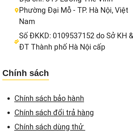
Phường Đại Mỗ - TP. Hà Nội, Việt
Trang bị camera kép góc chụp rộng vớ
Nam
độ phân giải cao 1/2.6 inch, tích hợ
các thuật toán điều hướng quán tín
Số ĐKKD: 0109537152 do Sở KH 
chính xác cao, hoạt động với các thiế
ĐT Thành phố Hà Nội cấp
bị cầm tay Android hiệu suất cao để đ
lường hình ảnh chính xác.
Chính sách
3.5 AR Real-Time Stakeout
Chính sách bảo hành
Sử dụng camera góc rộng chuyê
Chính sách đổi trả hàng
nghiệp để cung cấp tính năng dựn
Chính sách dùng thử
hình thời gian thực độ phân giải cao