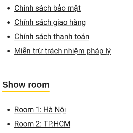
làm cho nhiệm vụ bố trí điểm ngoà
Chính sách bảo mật
thực địa chính xác và rất nhanh chóng.
Chính sách giao hàng
Chính sách thanh toán
Miễn trừ trách nhiệm pháp lý
Show room
Room 1: Hà Nội
Room 2: TP.HCM