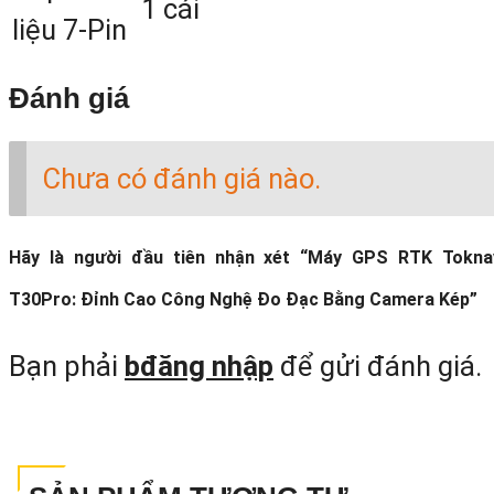
1 cái
liệu 7-Pin
Đánh giá
Chưa có đánh giá nào.
Máy GPS RTK Toknav T30Pro đầy đ
Hãy là người đầu tiên nhận xét “Máy GPS RTK Tokna
hệ vệ tinh: BDS, GPS, GLONASS, Galileo
T30Pro: Đỉnh Cao Công Nghệ Đo Đạc Bằng Camera Kép”
QZSS và nhiều tín hiệu khác
Bạn phải
bđăng nhập
để gửi đánh giá.
3.3 Tính năng khảo sát nghiêng IMU côn
nghệ mới