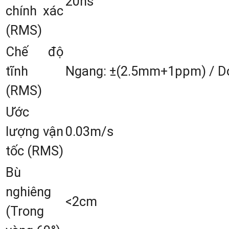
20ns
chính xác
(RMS)
Chế độ
tĩnh
Ngang: ±(2.5mm+1ppm) / 
(RMS)
Ước
lượng vận
0.03m/s
tốc (RMS)
Bù
Cấu tạo chi tiết của Máy GPS RT
nghiêng
<2cm
Toknav T30Pro
(Trong