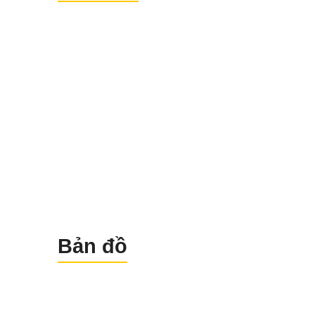
nghiệt, từ -20°C đến +60°C, và có th
chịu được va đập từ độ cao 1.5 mét.
Bản đồ