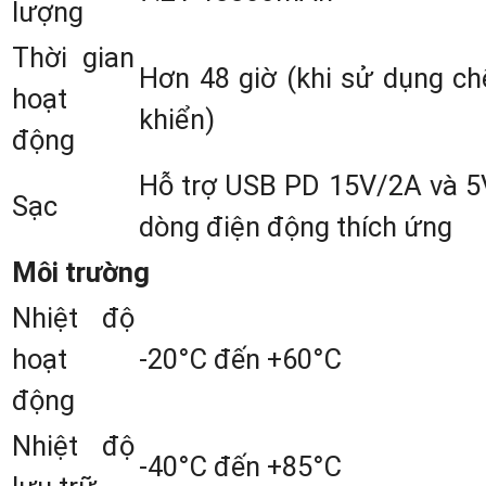
lượng
Thông số kỹ thuật ấn tượng của Má
Thời gian
Hơn 48 giờ (khi sử dụng c
GPS RTK Toknav T30Pro
hoạt
khiển)
động
3. Tính năng nổi bật của máy GP
Hỗ trợ USB PD 15V/2A và 5
Sạc
RTK Toknav T30Pro
dòng điện động thích ứng
Môi trường
3.1 Hệ thống thông minh Linux
Nhiệt độ
Nền tảng hệ thống thông min
hoạt
-20°C đến +60°C
Linux+ARM Cortex-A7
cung cấp kh
động
năng tính toán hiệu quả và mở rộng tín
Nhiệt độ
năng sản phẩm không giới hạn.
-40°C đến +85°C