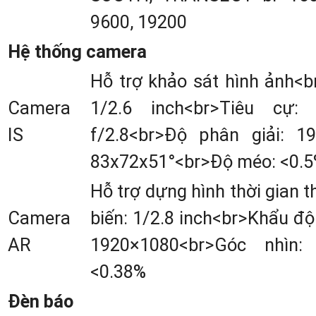
bụi và chống nước)
9600, 19200
Pin:
Dung lượng 7.2
Hệ thống camera
13800mAh, thời gian hoạ
Hỗ trợ khảo sát hình ảnh<b
động trên 48 giờ
Camera
1/2.6 inch<br>Tiêu cự:
Khả năng chống sốc:
Chị
IS
f/2.8<br>Độ phân giải: 1
được rơi từ độ cao 1.5m 
83x72x51°<br>Độ méo: <0.
nhiệt độ bình thường
Hỗ trợ dựng hình thời gian
Chất lượng máy gps rtk Toknav T30Pr
Camera
biến: 1/2.8 inch<br>Khẩu độ
được nhiều chuyên gia đánh giá rấ
AR
1920×1080<br>Góc nhìn: 
cao. Từ kiểu dáng thiết kế nhỏ gọn v
<0.38%
nhẹ mang phong cách hiện đại, bắ
Đèn báo
mắt. Máy T30Pro đáp ứng tốt cho c