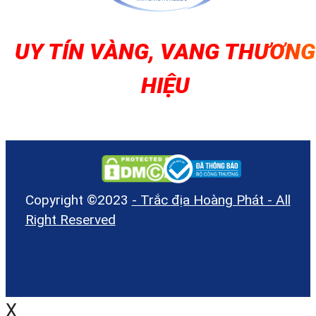
UY TÍN VÀNG, VANG THƯƠNG
HIỆU
Copyright ©2023
- Trắc địa Hoàng Phát - All
Right Reserved
Máy GPS RTK Toknav T30Pro Kèm s
X