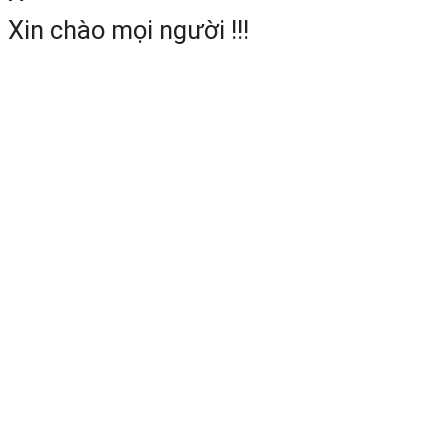
tay với thời gian làm việc liên tục lê
Xin chào mọi người !!!
đến 2 ngày chỉ một lần sạc đầy.
3.8 4G Full NetCom
Giải pháp
4G NetCom
dựa trên nề
tảng Linux hỗ trợ đầy đủ các mạn
2G/3G/4G/5G của tất cả các nhà mạn
hiện nay như: Vinaphone, Viettel
Mobiphone…, cung cấp khả năng tươn
thích tốt hơn, tín hiệu mạnh hơn và kế
nối ổn định hơn.