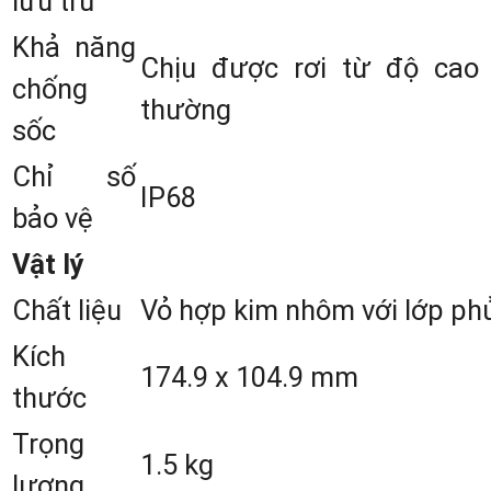
lưu trữ
Khả năng
3.2 Tiếp nhận toàn hệ thống GNSS
Chịu được rơi từ độ cao 
chống
thường
Máy tích hợp mô-đun định vị chính xá
sốc
cao với 1408 kênh tốc độ cao. Hỗ tr
Chỉ số
các tín hiệu từ hệ thống BDS, GPS
IP68
bảo vệ
GLONASS, Galileo, QZSS và các tín hiệ
Vật lý
khác.
Chất liệu
Vỏ hợp kim nhôm với lớp p
GPS
Kích
174.9 x 104.9 mm
BDS
thước
(B1I/B2I/B3I/B1C/B2a/B2b
Trọng
1.5 kg
CPS (L1/L2/L5)
lượng