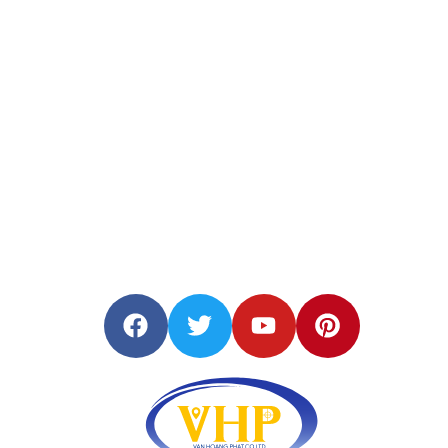
Máy GPS RTK Toknav T30Pro chốn
nước ip68
3.7 Thời lượng pin “Siêu Khủng”
Máy GPS RTK Toknav T30Pro
đượ
trang bị pin dung lượng lớ
13.800mAh
, cho phép hoạt động liê
tục hơn
48 giờ
chỉ với một lần sạc. Điề
này giúp người dùng yên tâm sử dụn
máy trong các dự án dài mà không l
gián đoạn công việc.