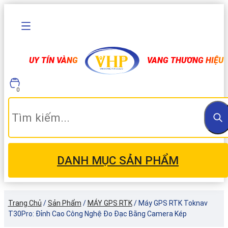
UY TÍN VÀNG
VANG THƯƠNG HIỆU
0
DANH MỤC SẢN PHẨM
Trang Chủ
/
Sản Phẩm
/
MÁY GPS RTK
/
Máy GPS RTK Toknav
T30Pro: Đỉnh Cao Công Nghệ Đo Đạc Bằng Camera Kép