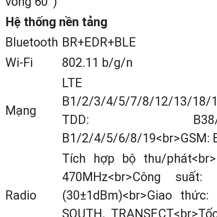
vòng 60°)
Hệ thống nền tảng
2. Đặc điểm về cấu tạo máy GP
Bluetooth
BR+EDR+BLE
RTK T30Pro
Wi-Fi
802.11 b/g/n
Chất liệu:
Thân máy bằn
LTE 
hợp kim và vỏ nhựa ABS/P
B1/2/3/4/5/7/8/12/13/18/
cao cấp
Mạng
TDD: B38/39/40
Kích thước:
174.9 x 104.
B1/2/4/5/6/8/19<br>GSM: 
mm; Chiều cao thân máy
Tích hợp bộ thu/phát<br>
104.9mm
470MHz<br>Công suất:
Trọng lượng:
1.5 kg
Radio
(30±1dBm)<br>Giao thức:
Chỉ số bảo vệ:
IP68 (chốn
SOUTH, TRANSECT<br>Tốc 