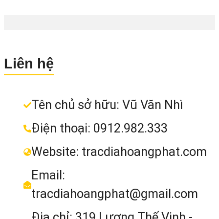
MÁY ĐỊNH VỊ RTK SOKKIA ATLAT
Liên hệ
Liên hệ
MUA NGAY
Tên chủ sở hữu: Vũ Văn Nhì
Điện thoại: 0912.982.333
Máy GPS RTK Toknav T30Pro b
Website: tracdiahoangphat.com
nghiêng 60 độ
Email:
3.4 Khảo sát bằng hình ảnh với Camer
tracdiahoangphat@gmail.com
kép
Địa chỉ: 319 Lương Thế Vinh -