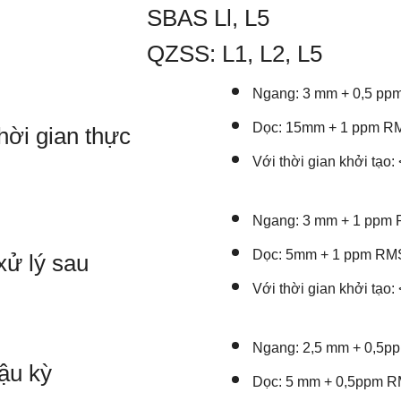
SBAS Ll, L5
QZSS: L1, L2, L5
Ngang: 3 mm + 0,5 p
OIF A60 PRO IMU HNGF CHÍNH HÃNG
Dọc: 15mm + 1 ppm R
ời gian thực
Với thời gian khởi tạo:
 GÌ?
Ngang: 3 mm + 1 ppm
Dọc: 5mm + 1 ppm RM
ử lý sau
c ra mắt vào đầu năm 2021.
Máy RTK
Với thời gian khởi tạo:
 nay. Máy
FOIF A60 Pro
có kiểu dáng 
 kênh lên đến
800
kênh. Máy có khả năn
Ngang: 2,5 mm + 0,5
SS, Galileo, BeiDou, SBAS, QZSS…
hậu kỳ
Dọc: 5 mm + 0,5ppm 