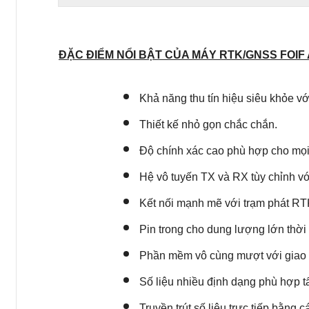
Trong giai đoạn bùng nổ công 
ĐẶC ĐIỂM NỔI BẬT CỦA MÁY RTK/GNSS FOIF 
dần trở nên phổ biến và không t
trong bầu trời máy đo GNSS RTK
Khả năng thu tín hiệu siêu khỏe v
đơn giản dễ dùng với giao diệ
Thiết kế nhỏ gọn chắc chắn.
hài lòng đến các kỹ sư đo đạc t
Độ chính xác cao phù hợp cho mọi
tiết về các đặc tính nổi trội nh
Hệ vô tuyến TX và RX tùy chỉnh v
Kết nối mạnh mẽ với trạm phát RT
1. THÔNG SỐ MÁY ĐỊNH VỊ RTK FOI
Pin trong cho dung lượng lớn thời
Phần mềm vô cùng mượt với giao d
Model
A60 P
Số liệu nhiều định dạng phù hợp t
Số kênh
800
Truyền trút số liệu trực tiếp bằng