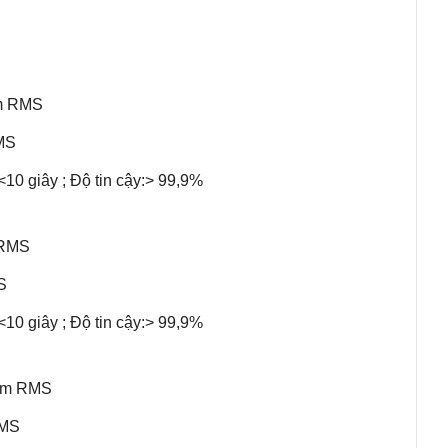
pm RMS
MS
 <10 giây ; Độ tin cậy:> 99,9%
 RMS
S
 FOIF A60 Pro
hiện đang là TOP
 <10 giây ; Độ tin cậy:> 99,9%
nhỏ gọn, tinh tế và cũng rất chắc
g theo dõi được tất cả các loại vệ
ppm RMS
RMS