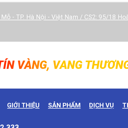
 Mỗ - TP. Hà Nội - Việt Nam / CS2: 95/18 H
TÍN VÀNG, VANG THƯƠNG
GIỚI THIỆU
SẢN PHẨM
DỊCH VỤ
T
2.333