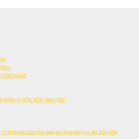
RO:
PRO:
60 PRO GỒM:
 ĐỊNH VỊ RTK FOIF A60 PRO:
ến 13.600mAh cho thời gian sử dụng liên tục lên đến 20h