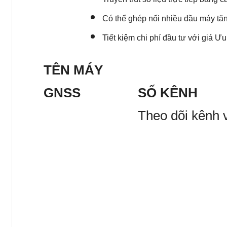
Hệ điều hành
LINUX
Có thể ghép nối nhiều đầu máy tăn
Điều hướng IMU
400Hz
Tiết kiệm chi phí đầu tư với giá Ư
Điều hướng độ dốc
0
– 6
°
Điều hướng Bù nghiêng
0,7mm
TÊN MÁY
Ngang
GNSS
SỐ KÊNH
Độ chính xác đo động
RMS
Theo dõi kênh v
Dọc: 1