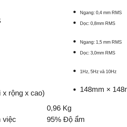
à cực kỳ ổn định.
Máy GNSS FOIF A60 
Ngang: 0,4 mm RMS
ớc ta. Điểm đặc biệt của máy
A60 Pro
S
Dọc: 0,8mm RMS
n xoắn với gia tốc lớn tăng
tốc độ đo
 nhanh hơn từ 25%-30% so với máy thô
Ngang: 1,5 mm RMS
IP67
.
Hệ điều hành
Linux
với phần mềm điều khiển
Surpad
Dọc: 3,0mm RMS
1Hz, 5Hz và 10Hz
148mm × 14
 x rộng x cao)
0,96 Kg
 việc
95% Độ ẩm