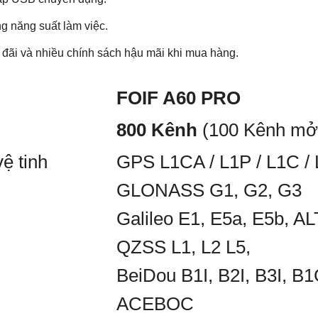
Trọng lượng
g năng suất làm việc.
Kích thước
u đãi và nhiều chính sách hậu mãi khi mua hàng.
0
Nhiệt độ làm việ
°
/
Bộ nhớ
°
FOIF A60 PRO
: 8 mm + 0,5 ppm
800 Kênh
(100 Kênh mở
Đo động PPK 
ệ tinh
GPS L1CA / L1P / L1C / 
sau
5mm + 0,5 ppm RMS
GLONASS G1, G2, G3
Galileo E1, E5a, E5b, A
QZSS L1, L2 L5,
BeiDou B1I, B2I, B3I, B1
ACEBOC