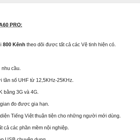
nghệ và xu hướng đo đạc ngày càng hi
A60 PRO:
hể thay thế.
Máy GPS RTK FOIF A60Pro
l
 hiện nay. Chất Lượng bền đẹp, kiểu d
ới
800 Kênh
theo dõi được tất cả các Vệ tinh hiện có.
n Tiếng Việt. Máy RTK FOIF A60 PRO đã
rong nước và trên toàn thế giới. Hãy cù
 nhu cầu.
ất của dòng máy
FOIF A60PRO
dưới đây.
ới tần số UHF từ 12,5KHz-25KHz.
K bằng 3G và 4G.
F A60 PRO:
 gian đo được gia hạn.
iện Tiếng Việt thuận tiện cho những người mới dùng.
RO
Nhãn hiệu
ất cả các phần mềm nội nghiệp.
Cấp độ bảo vệ
 cáp USB chuyên dụng.