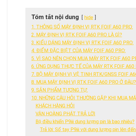
Tóm tắt nội dung
hide
1. THÔNG SỐ MÁY ĐỊNH VỊ RTK FOIF A60 PRO:
2. MÁY ĐỊNH VỊ RTK FOIF A60 PRO LÀ GÌ?
3. KIỂU DÁNG MÁY ĐỊNH VỊ RTK FOIF A60 PRO:
4. ĐIỂM ĐẶC BIỆT CỦA MÁY FOIF A60 PRO:
5. VÌ SAO NÊN CHỌN MUA MÁY RTK FOIF A60 P
6. ỨNG DỤNG THỰC TẾ CỦA MÁY RTK FOIF A60 
7. BỘ MÁY ĐỊNH VỊ VỆ TINH RTK/GNSS FOIF A
8. MUA MÁY ĐỊNH VỊ RTK FOIF A60 PRO Ở ĐÂU?
9. SẢN PHẨM TƯƠNG TỰ:
10. NHỮNG CÂU HỎI THƯỜNG GẶP KHI MUA MÁY
KHÁCH HÀNG HỎI
VÂN HOÀNG PHÁT TRẢ LỜI
Bộ điều khiển P9iii dung lượng pin là bao nhiêu?
Trả lời: Sổ tay P9iii với dung lượng pin lên đ