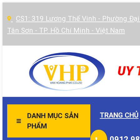
CS1: 319 Lương Thế Vinh - Phường Đại
Tân Sơn - TP. Hồ Chí Minh - Việt Nam
UY 
TRANG CHỦ
DANH MỤC SẢN
PHẨM
0912.98