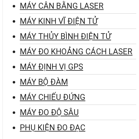
MÁY CÂN BẰNG LASER
MÁY KINH VĨ ĐIỆN TỬ
MÁY THỦY BÌNH ĐIỆN TỬ
MÁY ĐO KHOẢNG CÁCH LASER
MÁY ĐỊNH VỊ GPS
MÁY BỘ ĐÀM
MÁY CHIẾU ĐỨNG
MÁY ĐO ĐỘ SÂU
PHỤ KIỆN ĐO ĐẠC