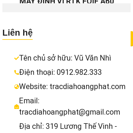
MÁY ĐỊNH VỊ RTK FOIF A60
PRO
Liên hệ
Liên hệ
MUA NGAY
Tên chủ sở hữu: Vũ Văn Nhì
Điện thoại: 0912.982.333
Website: tracdiahoangphat.com
Email:
tracdiahoangphat@gmail.com
Địa chỉ: 319 Lương Thế Vinh -