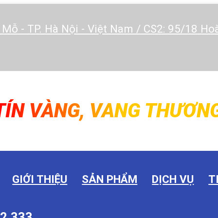
 Mỗ - TP. Hà Nội - Việt Nam / CS2: 95/18 H
TÍN VÀNG, VANG THƯƠNG
GIỚI THIỆU
SẢN PHẨM
DỊCH VỤ
T
2.333