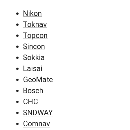
Nikon
Toknav
Topcon
Sincon
Sokkia
Laisai
GeoMate
Bosch
CHC
SNDWAY
Comnav