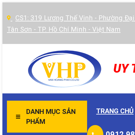
CS1: 319 Lương Thế Vinh - Phường Đại
Tân Sơn - TP. Hồ Chí Minh - Việt Nam
UY 
TRANG CHỦ
DANH MỤC SẢN
PHẨM
0912.98