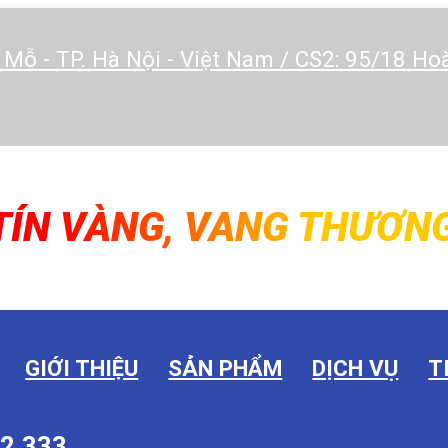
 Mỗ - TP. Hà Nội - Việt Nam / CS2: 95/18 H
TÍN VÀNG, VANG THƯƠNG
GIỚI THIỆU
SẢN PHẨM
DỊCH VỤ
T
2.333