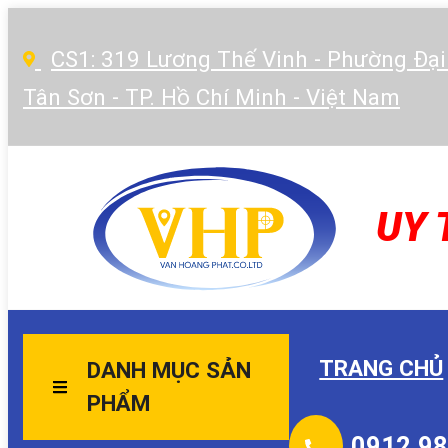
CS1: 319 Lương Thế Vinh - Phường Đại
Tân Sơn - TP. Hồ Chí Minh - Việt Nam
UY 
TRANG CHỦ
DANH MỤC SẢN
PHẨM
0912.98