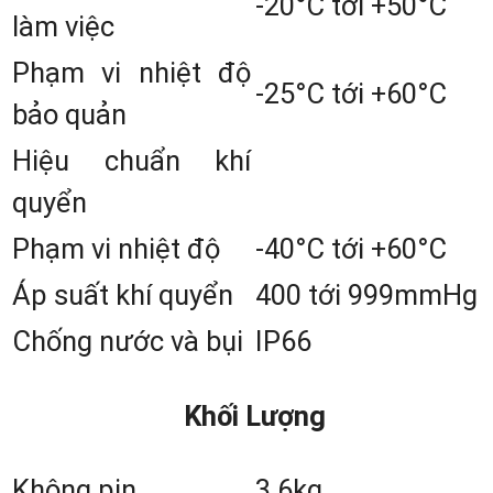
-20°C tới +50°C
làm việc
MSR1 và MSR2 giúp thuậ
Phạm vi nhiệt độ
tiện trong việc đo đạc. Việ
-25°C tới +60°C
bảo quản
cài đặt sẵn chức năng đ
Hiệu chuẩn khí
cho từng phím giúp việc đ
quyển
đạc nhanh hơn.
Chế độ thay pin nóng:
Giú
Phạm vi nhiệt độ
-40°C tới +60°C
tiết kiệm thời gian khởi động
Áp suất khí quyển
400 tới 999mmHg
thiết lập lại trạm máy.
Chống nước và bụi
IP66
Bộ nhớ trong:
Lưu trữ tớ
10.000 điểm đo, định dạn
Khối Lượng
dữ liệu đa dạng như Raw
Không pin
3.6kg