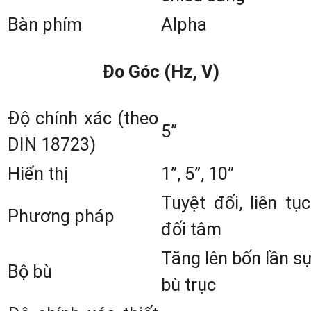
Bàn phím
Alpha
Đo Góc (Hz, V)
Độ chính xác (theo
5”
DIN 18723)
Hiển thị
1”, 5”, 10”
TỔNG QUAN VỀ MÁY TOÀN ĐẠC ĐIỆ
Tuyệt đối, liên tục
TỬ NIKON NIVO M-SERIES: NIVO 2M
Phương pháp
đối tâm
NIVO 3M VÀ NIVO 5M
Tăng lên bốn lần s
Bộ bù
bù trục
2. Đặc Điểm Cấu Tạo Máy Niko