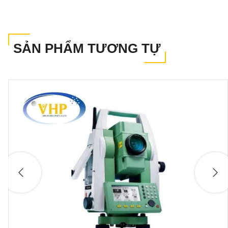
SẢN PHẨM TƯƠNG TỰ
Thông Số Kỹ Thuật Nổi Bật Của Má
Toàn Đạc Nikon Nivo M-Series
3. Bảng So Sánh Các Thông S
Chính Của Máy Toàn Đạc Nivo M
Series
Nhắm đáp cho nhiều mục đích đo đạ