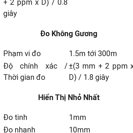
+ 2 ppm x D) / 0.8
giây
Đo Không Gương
Phạm vi đo
1.5m tới 300m
Độ chính xác /
±(3 mm + 2 ppm 
Thời gian đo
D) / 1.8 giây
Hiển Thị Nhỏ Nhất
Kiểu Dáng Nhỏ Gọn Chính Lad Đặ
Đo tinh
1mm
Điểm Nổi Bật Nhất Của Máy Nivo M
Đo nhanh
10mm