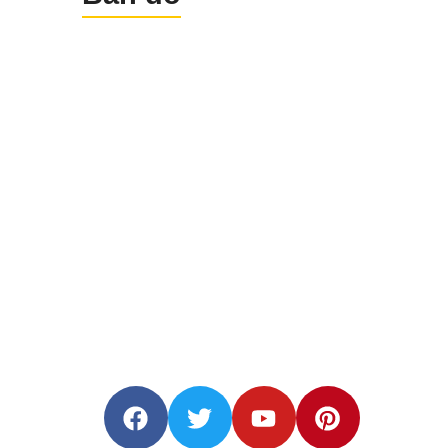
Liên hệ Ngay Số Hotline:
0912982333
– Quan
Nhì (24/7) Để Được Tư Vấn Và Mua Máy
5. Ứng Dụng Của Máy Nikon Nivo 