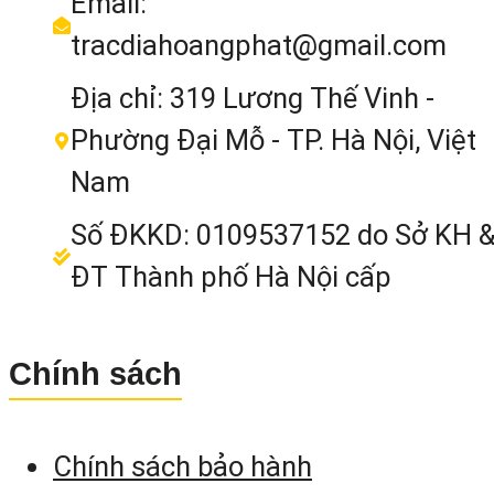
Email:
kính vật
tracdiahoangphat@gmail.com
Độ chính xác
2”
3”
5”
đo góc
Địa chỉ: 319 Lương Thế Vinh -
Sô đọc hiển
3 số
Phường Đại Mỗ - TP. Hà Nội, Việt
3 số (1”)
3 số (1”)
thị
(1”)
Nam
Khả năng đo
Số ĐKKD: 0109537152 do Sở KH 
xa với lăng
3000m
5000m
5000m
ĐT Thành phố Hà Nội cấp
kính
Bảo vệ
IP66
IP66
IP66
Chính sách
Đo không
500m
gương
Chính sách bảo hành
Trọng lượng
3,6 Kg