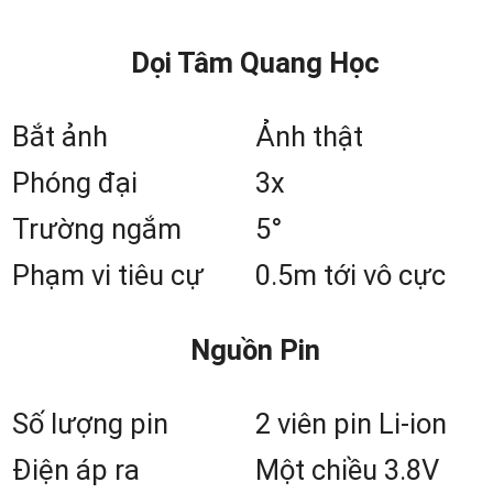
Series
Dọi Tâm Quang Học
2
.1 Các thông số nổi bật nhất của dòn
máy Nikon Nivo M-Series
Bắt ảnh
Ảnh thật
Phóng đại
3x
Độ chính xác đo góc đ
Trường ngắm
5°
dạng:
2″, 3″, 5″ tùy phiên bản
điều này giúp máy đáp ứn
Phạm vi tiêu cự
0.5m tới vô cực
nhiều nhiệm vụ đo đạc khá
Nguồn Pin
nhau.
Khối đo EDM mạnh mẽ:
Đ
Số lượng pin
2 viên pin Li-ion
không gương 500m, đo x
Điện áp ra
Một chiều 3.8V
5000m.