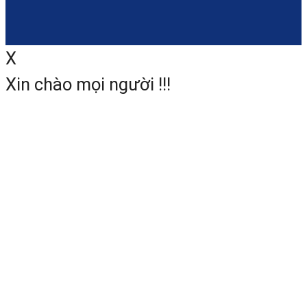
Đo đạc địa hình:
Thu thậ
dữ liệu địa hình, phân tích v
X
lập bản đồ.
Xin chào mọi người !!!
Khai thác mỏ:
Đo lường v
quản lý các hoạt động kha
thác mỏ.
6. Lợi Ích Khi Sử Dụng Máy Toà
Đạc Nikon Nivo M-Series
Độ chính xác cao:
Đảm bả
kết quả đo đạc tin cậy.