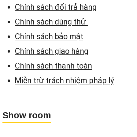
Chính sách đổi trả hàng
149 mm x 145 mm x 306
Kích thước
Chính sách dùng thử
mm
Nhiệt độ làm
Chính sách bảo mật
-20°C tới +50°C
việc
Chính sách giao hàng
Chính sách thanh toán
4. Một Số Chương Trình Đo Ứn
Dụng Của Máy Toàn Đạc Nivo M
Miễn trừ trách nhiệm pháp lý
Series
STN: Resection: Đo giao hộ
Show room
nghịch.
S-O: XYZ: Tìm điểm khi biế