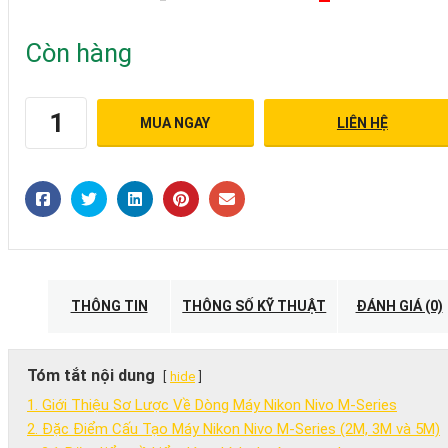
price
price
was:
is:
Còn hàng
60.000.000₫.
45.000.00
MUA NGAY
LIÊN HỆ
TỔNG
QUAN
VỀ
MÁY
TOÀN
ĐẠC
ĐIỆN
TỬ
THÔNG TIN
THÔNG SỐ KỸ THUẬT
ĐÁNH GIÁ (0)
NIKON
NIVO
M-
Tóm tắt nội dung
hide
SERIES:
1. Giới Thiệu Sơ Lược Về Dòng Máy Nikon Nivo M-Series
NIVO
2. Đặc Điểm Cấu Tạo Máy Nikon Nivo M-Series (2M, 3M và 5M)
2M,