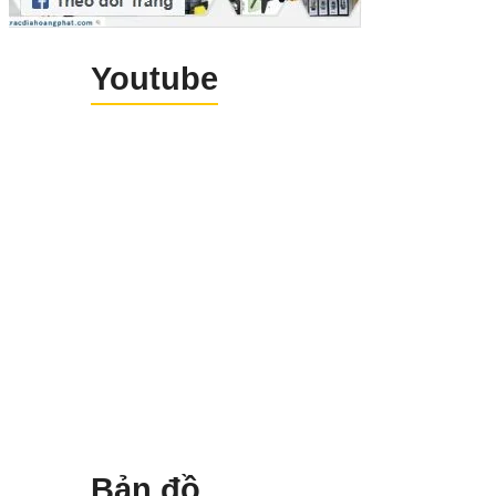
RefLine S-O: Đo tìm điể
nằm trên đoạn thẳng tới mộ
Youtube
điểm gương đã biết.
2Pt RefLine: Tính điểm khuấ
hướng nằm trên đoạn thẳng.
2Arc RefLine: Thiết kế dạn
cung tròn.
Cogo: Tính địa hình.
…
Bản đồ