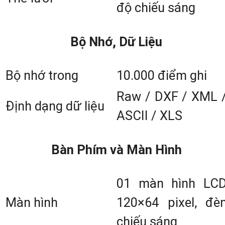
độ chiếu sáng
cao cấp và công nghệ tiên tiến nhất củ
hãng Nikon – Nhật Bản. Dòng máy nà
Bộ Nhớ, Dữ Liệu
đảm bảo đo lường chính xác và tin cậ
cho các công việc trắc địa đa dạng. Vớ
Bộ nhớ trong
10.000 điểm ghi
nhiều tính năng nổi bật và khả năng đ
Raw / DXF / XML 
Định dạng dữ liệu
lường linh hoạt, Nikon Nivo M Series l
ASCII / XLS
lựa chọn lý tưởng cho các chuyên gi
trắc địa.
Bàn Phím và Màn Hình
01 màn hình LC
Màn hình
120×64 pixel, đè
chiếu sáng