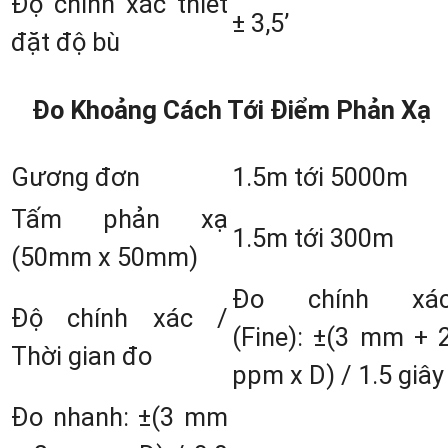
Độ chính xác thiết
Nivo M-Series (2M, 3M và 5M)
± 3,5’
đặt độ bù
2
.1 Đặc điểm về kiểu dáng, kích thước
trọng lượng
Đo Khoảng Cách Tới Điểm Phản Xạ
Máy toàn đạc
Nikon Nivo M-Series
c
Gương đơn
1.5m tới 5000m
thiết kế nhỏ gọn và nhẹ, với trọng lượn
Tấm phản xạ
chỉ khoảng 3.6kg khi không pin và 3.7k
1.5m tới 300m
(50mm x 50mm)
khi có pin. Thiết kế này giúp dễ dàng d
Đo chính xá
chuyển và sử dụng trong mọi điều kiệ
Độ chính xác /
(Fine): ±(3 mm + 
công trình, từ các công trường xâ
Thời gian đo
ppm x D) / 1.5 giây
dựng đến các khu vực địa hình phứ
Đo nhanh: ±(3 mm
tạp.