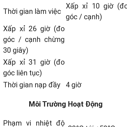
Xấp xỉ 10 giờ (đ
Hỗ trợ phần mềm điều khiển
Thời gian làm việc
góc / cạnh)
Survey Pro Field, Surve
Xấp xỉ 26 giờ (đo
Basic, Layout Pro Field.
góc / cạnh chừng
Sử dụng đơn giản:
Máy toà
30 giây)
đạc Nikon Nivo M-Series rấ
dễ sử dụng. Các chươn
Xấp xỉ 31 giờ (đo
trình đo gán theo từng phí
góc liên tục)
ngay ngoài bàn phím. Việ
Thời gian nạp đầy
4 giờ
thao tác đo trở lên nhan
Môi Trường Hoạt Động
chóng, thuận tiện.
Thiết kế 2 phím đo MSR
Phạm vi nhiệt độ
Máy trang bị 2 phím đ