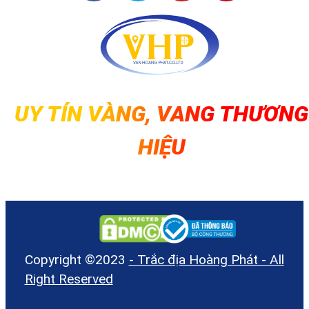
Series
Máy toàn đạc
Nikon Nivo M-Serie
được ứng dụng rộng rãi trong các lĩn
vực:
UY TÍN VÀNG, VANG THƯƠNG
HIỆU
Xây dựng và kiến trúc:
Đ
đạc và giám sát công trìn
xây dựng, đảm bảo độ chín
xác và an toàn.
Quy hoạch đô thị:
Hỗ trợ việ
Copyright ©2023
- Trắc địa Hoàng Phát - All
lập bản đồ và quy hoạch kh
Right Reserved
vực đô thị.