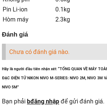
DXF, XML, ASCII, XLS.
Pin Li-ion
0.1kg
Máy toàn đạc điện tử Nikon Nivo M
Hòm máy
2.3kg
Series với cấu hình mạnh mẽ, kiểu dán
Đánh giá
nhỏ gọn, bền bỉ chính là lựa chọn tố
nhất trong các dòng máy qua sử dụn
Chưa có đánh giá nào.
hiện nay.
Hãy là người đầu tiên nhận xét “TỔNG QUAN VỀ MÁY TOÀ
ĐẠC ĐIỆN TỬ NIKON NIVO M-SERIES: NIVO 2M, NIVO 3M V
NIVO 5M”
Bạn phải
bđăng nhập
để gửi đánh giá.