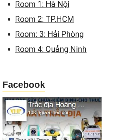
Room 1: Hà Nội
tọa độ
HA-DA: Tìm điểm cách trạ
Room 2: TP.HCM
máy một cự ly và góc kẹp đ
Room: 3: Hải Phòng
biết.
Room 4: Quảng Ninh
RDM (Radial): Đo gián tiế
xuyên tâm.
RDM (Cont ): Đo gián tiế
Facebook
liên tục.
REM: Đo chiều cao không vớ
tới.
DivLine S-O: Chia đều mộ
đoạn thẳng tính từ trạm máy