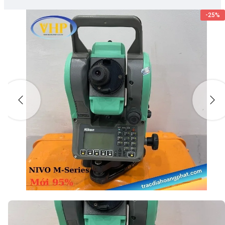
-
25%