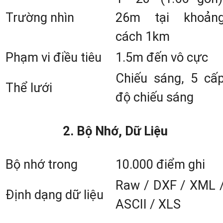
Trường nhìn
26m tại khoản
1. Giới thiệu về máy toàn đạc Niv
cách 1km
series (Nivo 1C, Nivo 2C, Nivo 3C v
Phạm vi điều tiêu
1.5m đến vô cực
Nivo 5C)
Chiếu sáng, 5 cấ
Thể lưới
độ chiếu sáng
Nhằm đánh dấu sự phát triển và tạo r
dòng máy đo hiện đại, cao cấp đáp ứn
2. Bộ Nhớ, Dữ Liệu
nhu cầu đo đạc ngày càng cao. Hãn
Nikon đã nghiên cứu và sản xuất dòn
Bộ nhớ trong
10.000 điểm ghi
máy cao cấp Nivo series với 4 phiên bả
Raw / DXF / XML 
chính xác
(1”, 2”, 3” và 5”)
. Máy toà
Định dạng dữ liệu
ASCII / XLS
đạc Nivo gây ấn tượng mạnh nhờ c