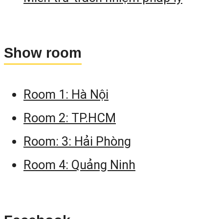
nghịch.
S-O: XYZ: Tìm điểm khi biế
tọa độ
Show room
HA-DA: Tìm điểm cách trạ
máy một cự ly và góc kẹp đ
Room 1: Hà Nội
biết.
Room 2: TP.HCM
RDM (Radial): Đo gián tiế
xuyên tâm.
Room: 3: Hải Phòng
RDM (Cont ): Đo gián tiế
Room 4: Quảng Ninh
liên tục.
REM: Đo chiều cao không vớ
tới.