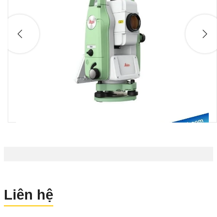
xác đo
1”
2”
3”
5”
góc
Sô đọc
4 số
3 số
3 số
3 số
hiển thị
(0,5”)
(1”)
(1”)
(1”)
Khả năng
đo xa với
3000m
3000m
5000m
5000
lăng kính
Bảo vệ
IP56
IP66
IP66
IP66
Máy Toàn Đạc Điện Tử Leica
Đo không
FlexLine TS-03 – Giải Pháp Đo
500m
Đạc Toàn Diện
gương
Liên hệ
Liên hệ
Trọng
3,9 Kg
MUA NGAY