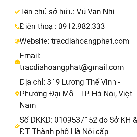
lượng
Tên chủ sở hữu: Vũ Văn Nhì
Kích
149 mm x 145 mm x 306 m
thước
Điện thoại: 0912.982.333
Nhiệt độ
Website: tracdiahoangphat.com
-20°C tới +50°C
làm việc
Email:
tracdiahoangphat@gmail.com
Ngoài ra, máy toàn đạc điện tử Nivo C
Địa chỉ: 319 Lương Thế Vinh -
Series còn đạt các tiêu chuẩn an toà
Phường Đại Mỗ - TP. Hà Nội, Việt
như:
Nam
Chứng nhận FCC Loại 
Số ĐKKD: 0109537152 do Sở KH 
Phần 15, phê duyệt CE Mark
ĐT Thành phố Hà Nội cấp
C-tích.