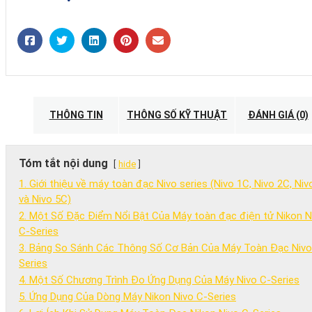
THÔNG TIN
THÔNG SỐ KỸ THUẬT
ĐÁNH GIÁ (0)
Tóm tắt nội dung
hide
1. Giới thiệu về máy toàn đạc Nivo series (Nivo 1C, Nivo 2C, Niv
và Nivo 5C)
2. Một Số Đặc Điểm Nổi Bật Của Máy toàn đạc điện tử Nikon N
C-Series
3. Bảng So Sánh Các Thông Số Cơ Bản Của Máy Toàn Đạc Nivo
Series
4. Một Số Chương Trình Đo Ứng Dụng Của Máy Nivo C-Series
5. Ứng Dụng Của Dòng Máy Nikon Nivo C-Series