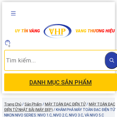
UY TÍN VÀNG
VANG THƯƠNG HIỆU
0
DANH MỤC SẢN PHẨM
Trang Chủ
/
Sản Phẩm
/
MÁY TOÀN ĐẠC ĐIỆN TỬ
/
MÁY TOÀN ĐẠC
ĐIỆN TỬ NHẬT BÃI (MÁY ĐẸP)
/
KHÁM PHÁ MÁY TOÀN ĐẠC ĐIỆN TỬ
NIKON NIVO SERIES: NIVO 1.C, NIVO 2.C, NIVO 3.C, VÀ NIVO 5.C