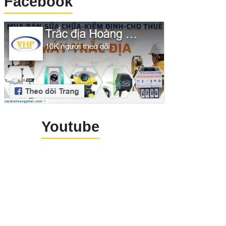
Facebook
DivLine S-O: Chia đều mộ
đoạn thẳng tính từ trạm máy
RefLine S-O: Đo tìm điể
nằm trên đoạn thẳng tới mộ
điểm gương đã biết.
2Pt RefLine: Tính điểm khuấ
Youtube
hướng nằm trên đoạn thẳng.
2Arc RefLine: Thiết kế dạn
cung tròn.
Cogo: Tính địa hình.
…