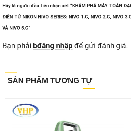
tắt các thông số của từng loại.
Hãy là người đầu tiên nhận xét “KHÁM PHÁ MÁY TOÀN ĐẠ
ĐIỆN TỬ NIKON NIVO SERIES: NIVO 1.C, NIVO 2.C, NIVO 3.C
Tính
Nivo
Nivo
Nivo
Nivo
VÀ NIVO 5.C”
Năng Cơ
1.C
2.C
3.C
5.C
Bản
Bạn phải
bđăng nhập
để gửi đánh giá.
Độ phóng
đại (ống
30X
30X
30X
30X
kính)
SẢN PHẨM TƯƠNG TỰ
Đường
kính kính
40mm
40mm
45mm
45mm
vật
Độ chính