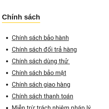
An toàn laser IEC 60825-
Chính sách
am2:2007
Chế độ lăng kính: Laser loại 
/ Laser giảm mạnh (tù
Chính sách bảo hành
chọn): Laser loại 2
Chính sách đổi trả hàng
C Không phản xạ / Con tr
Chính sách dùng thử
laser: Laser loại 3R
Chính sách bảo mật
4. Một Số Chương Trình Đo Ứn
Chính sách giao hàng
Dụng Của Máy Nivo C-Series
Chính sách thanh toán
STN: Resection: Đo giao hộ
Miễn trừ trách nhiệm pháp lý