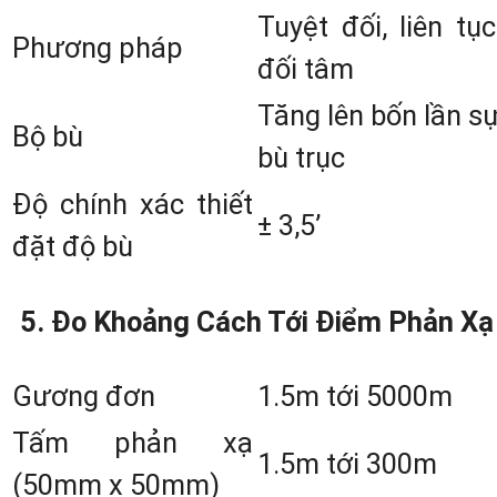
Tuyệt đối, liên tục
Phương pháp
đối tâm
Tăng lên bốn lần s
Bộ bù
bù trục
Độ chính xác thiết
± 3,5’
đặt độ bù
5. Đo Khoảng Cách Tới Điểm Phản Xạ
KHÁM PHÁ MÁY TOÀN ĐẠC ĐIỆN T
Gương đơn
1.5m tới 5000m
NIKON NIVO SERIES: NIVO 1.C, NIV
2.C, NIVO 3.C, VÀ NIVO 5.C
Tấm phản xạ
1.5m tới 300m
(50mm x 50mm)