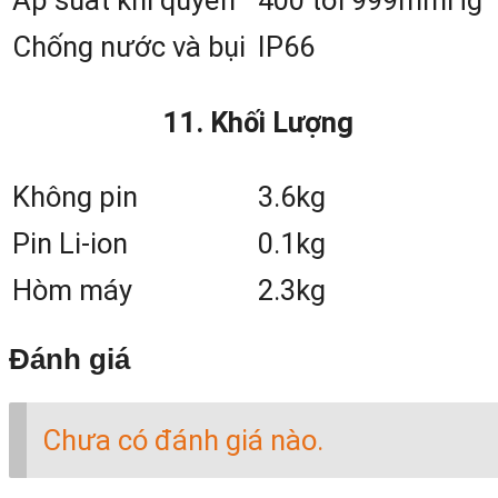
Áp suất khí quyển
400 tới 999mmHg
NIVO C-Series HÃY LIÊN HỆ TỚI S
Chống nước và bụi
IP66
HOTLINE: 0912982333
– QUANG NH
11. Khối Lượng
(24/7)
Không pin
3.6kg
3. Bảng So Sánh Các Thông Số C
Pin Li-ion
0.1kg
Bản Của Máy Toàn Đạc Nivo C
Hòm máy
2.3kg
Series
Đánh giá
Nhắm đáp cho nhiều mục đích đo đạ
khác nhau, hãng sản xuất Nikon tạo r
Chưa có đánh giá nào.
4 phiên bản Nivo. Dưới đây là bảng tó