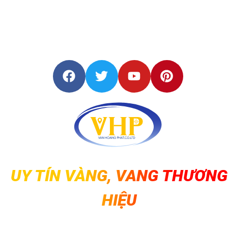
Khảo sát địa hình: Lập bả
đồ địa hình, đo đạc chi tiế
khu vực khảo sát.
Đo đạc địa chính: Xác địn
ranh giới đất đai, lập bản đ
địa chính.
Ứng dụng công nghiệp: Đ
đạc trong các dự án hầm mỏ
dầu khí, năng lượng.
UY TÍN VÀNG, VANG THƯƠNG
6. Lợi Ích Khi Sử Dụng Máy Toà
HIỆU
Đạc Nikon Nivo C-Series