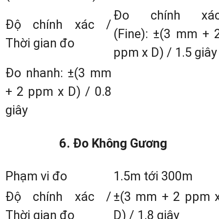
Đo chính xá
2. Một Số Đặc Điểm Nổi Bật Củ
Độ chính xác /
(Fine): ±(3 mm + 
Máy toàn đạc điện tử Nikon Nivo C
Thời gian đo
ppm x D) / 1.5 giây
Series
Đo nhanh: ±(3 mm
Máy có trọng lượng nhỏ gọ
+ 2 ppm x D) / 0.8
với 3,9kg và kích thước: 14
giây
mm x 145 mm x 306 mm
Hệ thống lăng kính quan
6. Đo Không Gương
học cao cấp Nikon: Cho hìn
ảnh rõ nét các vật thể tron
Phạm vi đo
1.5m tới 300m
điều kiện đủ sáng và thiế
Độ chính xác /
±(3 mm + 2 ppm 
sáng.
Thời gian đo
D) / 1.8 giây