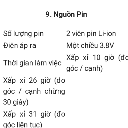
Khối đo EDM mạnh mẽ: Đ
9. Nguồn Pin
không gương 500m, đo x
5000m.
Số lượng pin
2 viên pin Li-ion
Hỗ trợ phần mềm điều khiển
Điện áp ra
Một chiều 3.8V
Survey Pro Field, Surve
Xấp xỉ 10 giờ (đ
Thời gian làm việc
Basic, Layout Pro Field.
góc / cạnh)
Chế độ thay pin nóng: Giú
Xấp xỉ 26 giờ (đo
tiết kiệm thời gian khởi động
góc / cạnh chừng
thiết lập lại trạm máy.
30 giây)
Kết nối dữ liệu tiện dụng
Xấp xỉ 31 giờ (đo
Thông qua Bluetooth hoặ
góc liên tục)