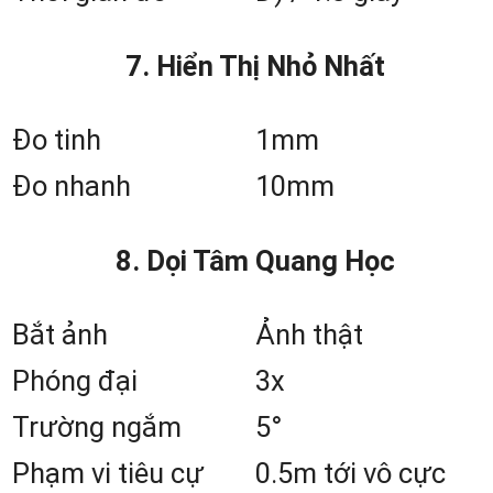
CPU mạnh mẽ: Marvel
7. Hiển Thị Nhỏ Nhất
PXA300 XScale 624 MHz v
hệ điều hành Windows C
Đo tinh
1mm
với phần mềm Survey Pro v
Đo nhanh
10mm
Survey Basic tích hợp.
Menu trực quan và dễ s
8. Dọi Tâm Quang Học
dụng: Thực hiện các phé
tính cần thiết trực tiếp tạ
Bắt ảnh
Ảnh thật
hiện trường.
Phóng đại
3x
Độ chính xác đo góc đ
Trường ngắm
5°
dạng: 1″, 2″, 3″, 5″ tùy phiê
Phạm vi tiêu cự
0.5m tới vô cực
bản.