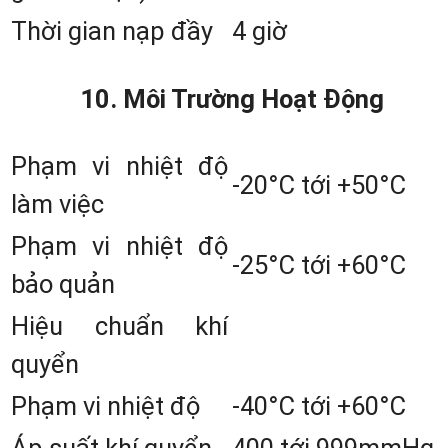
USB.
Thời gian nạp đầy
4 giờ
10. Môi Trường Hoạt Động
Phạm vi nhiệt độ
-20°C tới +50°C
làm việc
Phạm vi nhiệt độ
-25°C tới +60°C
bảo quản
Hiệu chuẩn khí
quyển
Phạm vi nhiệt độ
-40°C tới +60°C
BẠN CẦN BIẾT THÔNG TIN CHI TIẾ
VỀ DÒNG MÁY TOÀN ĐẠC NIKO