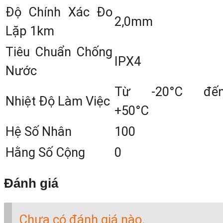
còn núm vi động ngang hai bên thuậ
Độ Chính Xác Đo
2,0mm
tiện cho việc vi chỉnh ngắm bắt tiêu.
Lặp 1km
Tiêu Chuẩn Chống
IPX4
Máy còn có khả năng chống thấm nướ
Nước
ấn tượng với tiêu chuẩn IP 55. Chín
Từ -20°C đế
điều này giúp máy bền hơn và có th
Nhiệt Độ Làm Việc
+50°C
làm việc tốt trong điều kiện môi trườn
Hệ Số Nhân
100
ẩm ướt.
Hằng Số Cộng
0
Đánh giá
Chưa có đánh giá nào.