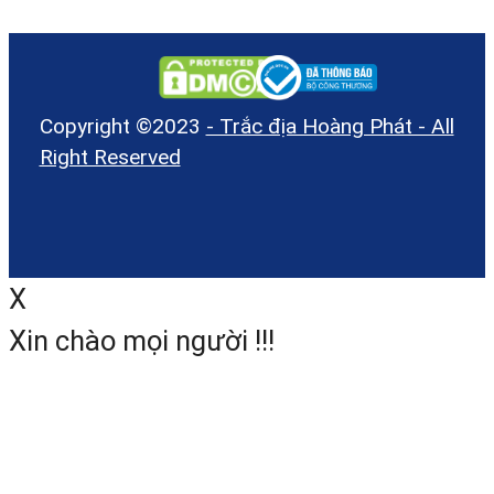
mm (Dài x Rộng x Cao)
Tiêu chuẩn chống nước: IPX
Nhiệt độ hoạt động: T
-20°C đến +50°C
Copyright ©2023
- Trắc địa Hoàng Phát - All
Right Reserved
Hệ số nhân: 100
Hằng số cộng: 0
Màu sắc: Đỏ nổi bật
X
5. BỘ MÁY THỦY BÌNH TỰ ĐỘN
Xin chào mọi người !!!
PENTAX AP-224 GỒM CÓ
Hiện nay, Trắc Địa Hoàng Phát là đơn v
Cung Cấp dòng máy thủy bình Penta