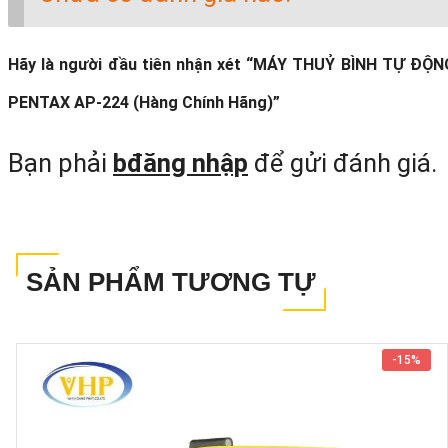
Hãy là người đầu tiên nhận xét “MÁY THUỶ BÌNH TỰ ĐỘN
PENTAX AP-224 (Hàng Chính Hãng)”
Bạn phải
bđăng nhập
để gửi đánh giá.
Kiểu dáng nhỏ gọn với kích thướ
chuẩn 200mm x 130mm x 140mm vớ
SẢN PHẨM TƯƠNG TỰ
cân nặng chỉ 1,25kg
-
15%
2. Đặc Điểm Cấu Tạo Của Máy Thủ
Bình Pentax AP-224