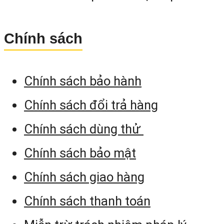
3. Ứng Dụng Thực Tiễn của Má
Thủy Bình Pentax AP-224
Chính sách
Với thiết kế nhỏ gọn, máy thủy bình tư
Chính sách bảo hành
động Pentax AP-224 rất thích hợp ch
các công việc cần di chuyển liên tục
Chính sách đổi trả hàng
như thi công làm đường, làm cầu cống
Chính sách dùng thử
kênh mương thủy lợi. Máy cũng ph
Chính sách bảo mật
hợp với các công tác đo đào đắp xá
Chính sách giao hàng
định khối lượng, san phẳng.
Chính sách thanh toán
Ngoài ra, máy thủy bình tự động Penta