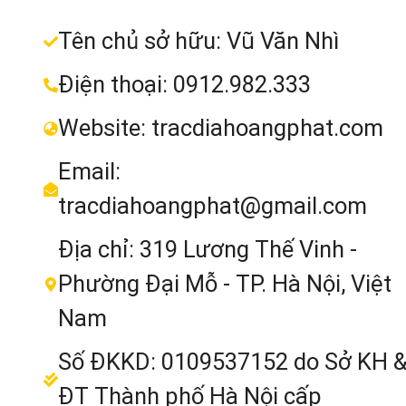
MUA NGAY
was:
is:
Tên chủ sở hữu: Vũ Văn Nhì
6.200.000₫.
5.290.000₫.
Điện thoại: 0912.982.333
Website: tracdiahoangphat.com
Email:
tracdiahoangphat@gmail.com
Địa chỉ: 319 Lương Thế Vinh -
Phường Đại Mỗ - TP. Hà Nội, Việt
Máy Pentax AP-224 được thiết kế bề
Nam
đẹp với khung trục làm hoàn toàn bằn
thép
Số ĐKKD: 0109537152 do Sở KH 
ĐT Thành phố Hà Nội cấp