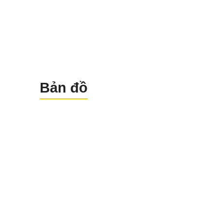
Máy thủy bình tự động Pentax AP-22
được ứng dụng đo trong xây dựng v
nhiều hạng mục đo đạc khác
Bản đồ
4. Thông Số Kỹ Thuật Cơ Bản
Độ chính xác đo lặp trê
1km: 2,0mm
Hình ảnh ảnh thuận, Đ
phóng đại 24X, Kính vậ
30mm