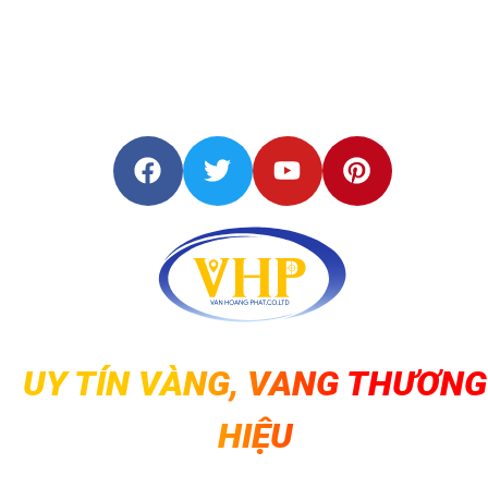
Trường nhìn ngắm: <0,4m 
khoảng cách ngắn nhất
<1,2m trong phạm vi 100m
Phạm vi bù ±15‘, Độ chín
xác <0,5“, Độ nhạy bọt trò
10’/2mm
Xoay tự do, khắc chính xá
từ 0° đến 360°, Đường kín
100mm, Khoảng cách chi
UY TÍN VÀNG, VANG THƯƠNG
nhỏ nhất: 1°
HIỆU
Kích thước: 200 x 130 x 14