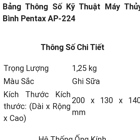
Bảng Thông Số Kỹ Thuật Máy Thủ
sản xuất bởi thương hiệu PENTAX 
Bình Pentax AP-224
Nhật Bản nổi tiếng,
máy thủy bìn
Pentax AP-224
sở hữu nhiều tính năn
nổi bật đáng chú ý.
Thông Số
Chi Tiết
Trọng Lượng
1,25 kg
Màu Sắc
Ghi Sữa
Kích Thước Kích
200 x 130 x 14
thước: (Dài x Rộng
mm
x Cao)
Hệ Thống Ống Kính