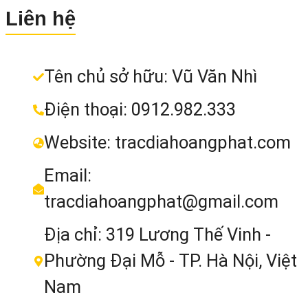
Original
Current
6.199.000
₫
Liên hệ
6.900.000
₫
Vỏ máy bên ngoài được làm từ nhự
price
price
MUA NGAY
với các đường nét hết sức “
Tinh Tế
was:
is:
Tên chủ sở hữu: Vũ Văn Nhì
Nó vừa là chiếc áo bảo vệ thân máy
6.900.000₫.
6.199.000₫.
vừa là điểm nhấn tạo lên sự nổi bật củ
Điện thoại: 0912.982.333
thương hiệu máy đứng đầu.
Website: tracdiahoangphat.com
Email:
tracdiahoangphat@gmail.com
Địa chỉ: 319 Lương Thế Vinh -
Phường Đại Mỗ - TP. Hà Nội, Việt
Nam