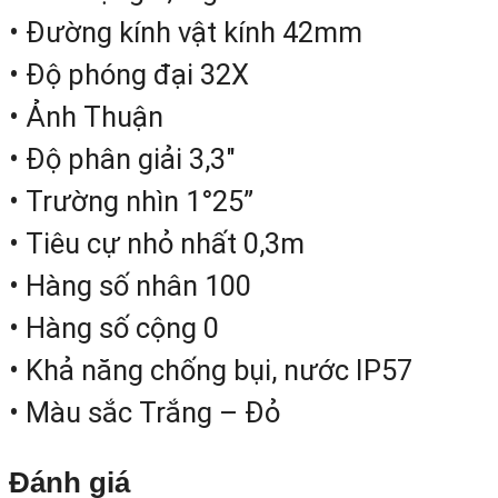
nghiên cứu nổi tiếng thời bấy giờ. Ôn
• Đường kính vật kính 42mm
tưng học địa chất tại Đại học Bác
• Độ phóng đại 32X
khoa Zurich, Đại học Kỹ thuật Berlin v
• Ảnh Thuận
Aachen. Năm 1902, ông bảo vệ luận á
• Độ phân giải 3,3″
tiến sĩ tại Đại học Basel. Từ 1906-1912
• Trường nhìn 1°25”
ông tiến hành khảo sát làm việc tron
• Tiêu cự nhỏ nhất 0,3m
dãy Andes.Tại
Thụy Sĩ
, ông là một tron
• Hàng số nhân 100
những người đầu tiên dùng thiết bị đ
• Hàng số cộng 0
đo bản đồ núi mới . Năm 1921, ôn
• Khả năng chống bụi, nước IP57
đồng sáng lập công ty bán hàn
• Màu sắc Trắng – Đỏ
Heinrich Wilds
, từ đây các sản phẩ
máy đo đạc đầu tiên được biết đến.
Đánh giá