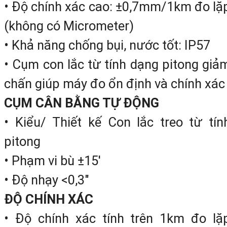
• Độ chính xác cao: ±0,7mm/1km đo lặ
tần số
(không có Micrometer)
Máy toàn đạc điện tử chín
• Khả năng chống bụi, nước tốt: IP57
xác cao
• Cụm con lắc từ tính dạng pitong giả
Máy cân bằng laser tự độn
chấn giúp máy đo ổn định và chính xác
chính xác
CỤM CÂN BẰNG TỰ ĐỘNG
Máy đo khoảng cách cầm ta
• Kiểu/ Thiết kế Con lắc treo từ tín
bằng laser
pitong
Các linh kiện bán dẫn v
• Phạm vi bù ±15′
nhiều sản phẩm khác .
• Độ nhạy <0,3″
ĐỘ CHÍNH XÁC
Tất cả các sản phẩm mang thươn
• Độ chính xác tính trên 1km đo lặ
hiệu
Leica
đề có độ bền cao, độ chín