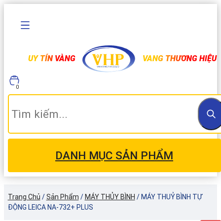
UY TÍN VÀNG
VANG THƯƠNG HIỆU
0
DANH MỤC SẢN PHẨM
Trang Chủ
/
Sản Phẩm
/
MÁY THỦY BÌNH
/
MÁY THUỶ BÌNH TỰ
ĐỘNG LEICA NA-732+ PLUS