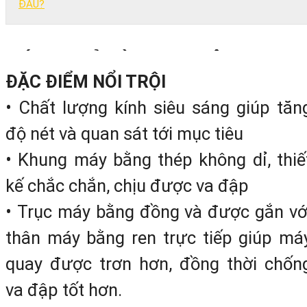
ĐÂU?
MÁY THUỶ BÌNH TỰ ĐỘNG LEIC
ĐẶC ĐIỂM NỔI TRỘI
NA-732+ PLUS:
• Chất lượng kính siêu sáng giúp tăn
LEICA
thương hiệu số 1 thế giới tron
độ nét và quan sát tới mục tiêu
lĩnh vực máy đo đạc.
Leica Geosystem
• Khung máy bằng thép không dỉ, thiế
độc quyền cung cấp
máy thuỷ bình t
kế chắc chắn, chịu được va đập
động Leica NA-732+plus
.
Ngoài
má
• Trục máy bằng đồng và được gắn vớ
thuỷ bình
Leica Geosystems
còn cun
thân máy bằng ren trực tiếp giúp má
cấp các dòng sản phẩm như:
quay được trơn hơn, đồng thời chốn
va đập tốt hơn.
Máy định vị vệ tinh GNSS ha