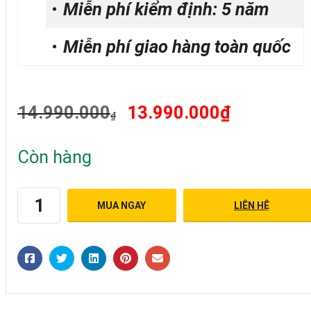
Miễn phí kiểm định: 5 năm
Miễn phí giao hàng toàn quốc
Original
Current
14.990.000
13.990.000
₫
₫
price
price
was:
is:
Còn hàng
14.990.000₫.
13.990.00
MUA NGAY
LIÊN HỆ
MÁY
THUỶ
BÌNH
TỰ
ĐỘNG
LEICA