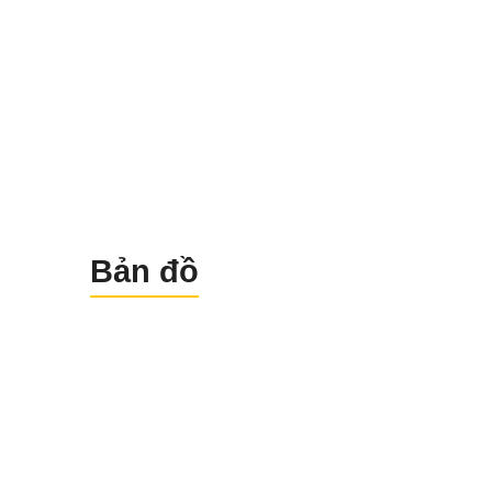
thuỷ lợi…
Đo khôi phục hiện trạng
cá
công trình kiến trúc cổ, giú
phục dựng nguyên trạng gi
trị công trình.
Đo lập lưới đường truyền
củ
Bản đồ
các tuyến đường cao tốc
tuyến cáp quang…
Đo dịch chuyển vị
của cá
toà tháp, các trụ cầu, đườn
ray …