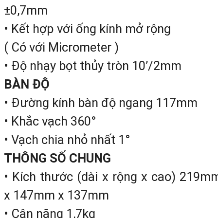
±0,7mm
xác cao, độ ổn định cao, cấp độ t
• Kết hợp với ống kính mở rộng
động số 1 thế giới.
( Có với Micrometer )
QUÁ TRÌNH HÌNH THÀNH VÀ PHÁ
• Độ nhạy bọt thủy tròn 10’/2mm
TRIỂN THƯƠNG HIỆU LEICA:
BÀN ĐỘ
• Đường kính bàn độ ngang 117mm
Được biết đến từ cuối những năm 192
• Khắc vạch 360°
đầu năm 1921 với tên gọi lúc đầu là
• Vạch chia nhỏ nhất 1°
“WILD HEERBRUGG”. Cha đẻ củ
THÔNG SỐ CHUNG
thương hiệu
Leica
khi đó là
Rober
• Kích thước (dài x rộng x cao) 219m
Helbling
(1876-1754) người Thuỵ Sĩ
x 147mm x 137mm
Ông là một nhà địa chất học, nh
• Cân nặng 1,7kg