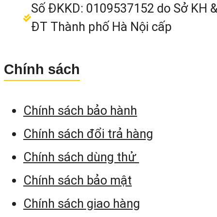
Số ĐKKD: 0109537152 do Sở KH 
ĐT Thành phố Hà Nội cấp
Chính sách
Chính sách bảo hành
Chính sách đổi trả hàng
Máy thủy bình tự động
>>
Bạn cần tư vấn về
Chính sách dùng thử
hãy gọi
Hotline: 0912.982.333
(M
Nhì)
để được tư vấn kỹ hơn về sản phẩm.
Chính sách bảo mật
Chính sách giao hàng
MÁY THUỶ BÌNH LEICA NA-732+plus:
“GIÁ TR