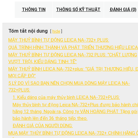
NA-
732+
THÔNG TIN
THÔNG SỐ KỸ THUẬT
ĐÁNH GIÁ (0)
PLUS
số
lượng
Tóm tắt nội dung
hide
MÁY THUỶ BÌNH TỰ ĐỘNG LEICA NA-732+ PLUS:
QUÁ TRÌNH HÌNH THÀNH VÀ PHÁT TRIỂN THƯƠNG HIỆU LEICA
MÁY THUỶ BÌNH TỰ ĐỘNG LEICA NA-732 PLUS: “CHẤT LƯỢNG
VƯỢT TRỘI, KIỂU DÁNG TINH TẾ”
MÁY THUỶ BÌNH LEICA NA-732+plus: “GIÁ TRỊ THƯƠNG HIỆU, 
MỌI CẤP ĐỘ”
5 LÝ DO VÌ SAO BẠN NÊN CHỌN MUA DÒNG MÁY LEICA NA-
732+PLUS:
1. Kiểu dáng của máy thủy bình LEICA NA-732+PLUS:
Máy thủy bình tự động Leica NA-732+Plus được bảo hành ch
hãng 12 tháng. Ngoài ra, Công ty VÂN HOÀNG PHÁT Tặng gói
bảo hành lên đến 36 tháng tiếp theo.
ĐÁNH GIÁ CỦA NGƯỜI DÙNG:
MUA MÁY THỦY BÌNH TỰ ĐỘNG LEICA NA-732+ CHÍNH HÃNG 