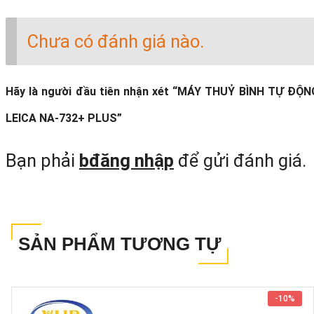
Chưa có đánh giá nào.
Hãy là người đầu tiên nhận xét “MÁY THUỶ BÌNH TỰ ĐỘN
LEICA NA-732+ PLUS”
Bạn phải
bđăng nhập
để gửi đánh giá.
MÁY THUỶ BÌNH TỰ ĐỘNG LEICA NA
732 PLUS
:
“CHẤT LƯỢNG VƯỢ
SẢN PHẨM TƯƠNG TỰ
TRỘI, KIỂU DÁNG TINH TẾ”
Máy thuỷ bình leica NA-732+plus
l
-
10%