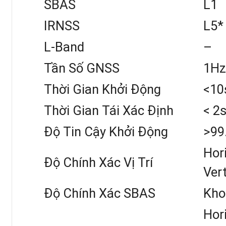
SBAS
L1
IRNSS
L5*
L-Band
–
Tần Số GNSS
1H
Thời Gian Khởi Động
<10
Thời Gian Tái Xác Định
< 2
Độ Tin Cậy Khởi Động
>99
Hor
Độ Chính Xác Vị Trí
Ver
Độ Chính Xác SBAS
Kho
Hori