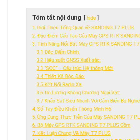
Tóm tắt nội dung
hide
1. Giới Thiệu Tổng Quan về SANDING T7 PLUS
2. Đặc Điểm Cấu Tạo Của Máy GPS RTK SANDIN
3. Tính Năng Nổi Bật Máy GPS RTK SANDING T
3.1 Đặc Điểm Chính:
3.2 Hiệu suất GNSS Xuất sắc:
3.3 “SOC” – Cấu trúc Hệ thống Mới:
3.4 Thiết Kế Độc Đáo:
3.5 Kết Nối Radio Xa:
3.6 Đo Lường Không Chướng Ngại Vật:
3.7 Khảo Sát Siêu Nhanh Với Cảm Biến Bù Nghi
4. Sổ Tay Điều Khiển Thông Minh H6
5. Ứng Dụng Thực Tiễn Của Máy SANDING T7 P
6. Bộ Máy GPS RTK SANDING T7 PLUS Gồm
7. Kết Luận Chung Về Máy T7 PLUS