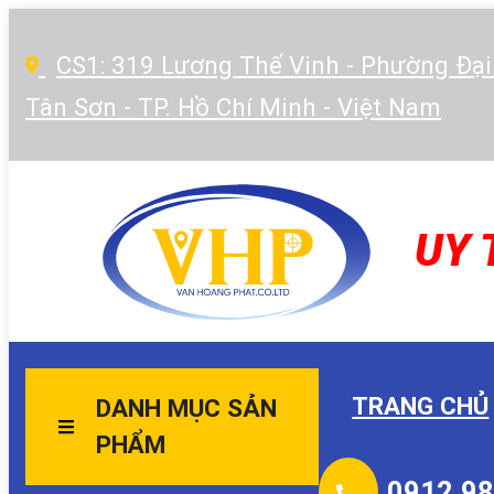
CS1: 319 Lương Thế Vinh - Phường Đại
Tân Sơn - TP. Hồ Chí Minh - Việt Nam
UY 
TRANG CHỦ
DANH MỤC SẢN
PHẨM
0912.98