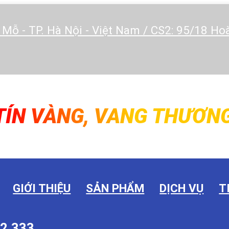
 Mỗ - TP. Hà Nội - Việt Nam / CS2: 95/18 H
TÍN VÀNG, VANG THƯƠNG
GIỚI THIỆU
SẢN PHẨM
DỊCH VỤ
T
2.333