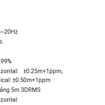
z~20Hz
s.
s
.99%
izontal: ±0.25m+1ppm,
tical: ±0.50m+1ppm
ảng 5m 3DRMS
zontal: