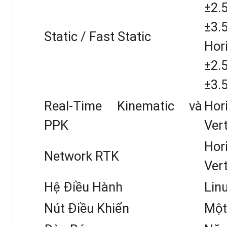
±2.
±3
Static / Fast Static
Hori
±2.
±3.
Máy GPS RTK
Real-Time Kinematic và
Hor
PPK
Ver
2. Đặc Điểm Cấu Tạo Của
Hor
Network RTK
Ver
Thiết kế kiểu dáng:
M
Hệ Điều Hành
Lin
các đèn báo hiển thị 
Nút Điều Khiển
Một
hình và giám sát thiết