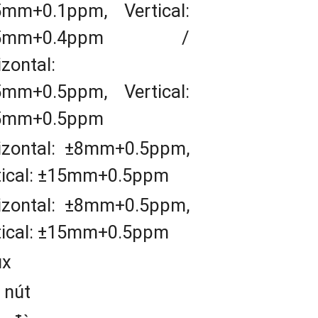
5mm+0.1ppm, Vertical:
.5mm+0.4ppm /
zontal:
5mm+0.5ppm, Vertical:
5mm+0.5ppm
 SANDING T7 PLUS
izontal: ±8mm+0.5ppm,
tical: ±15mm+0.5ppm
 Máy GPS RTK SANDING T7 PLUS
izontal: ±8mm+0.5ppm,
tical: ±15mm+0.5ppm
áy GPS RTK SANDING T7 PLUS
mang mộ
ux
trạng thái và một nút điều khiển. Giao 
 nút
 bị thông qua Wi-Fi và USB.