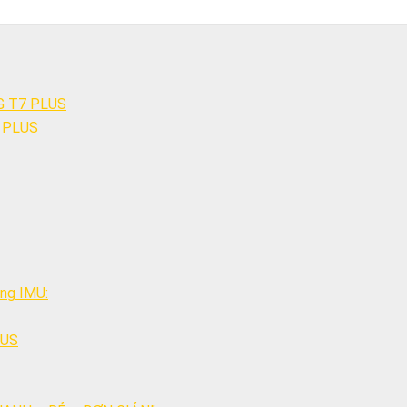
G T7 PLUS
7 PLUS
êng IMU:
LUS