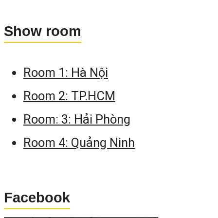
Cao:
Show room
Máy GNSS RTK
SG9
được trang bị 2 pi
Lithium 3400mAh, 7.4V cho phép má
Room 1: Hà Nội
hoạt động liên tục 18 giờ làm việc. Việ
Room 2: TP.HCM
máy SG9 thiết kế pin bên ngoài giú
việc thay thế hoặc bổ sung thêm khi đ
Room: 3: Hải Phòng
đo xa, địa hình rừng núi trở nên vo cùn
Room 4: Quảng Ninh
hiệu quả. Màn hình hiển thị ở đầu má
cũng là một điểm cộng dành cho má
GeoMate SG9. Nó giúp người đo d
Facebook
dàng biết và quản lý dung lượng pin, v