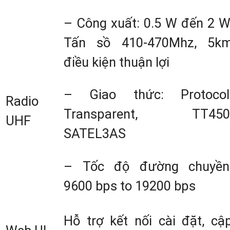
– Công xuất: 0.5 W đến 2 W
Tấn sồ 410-470Mhz, 5k
điều kiện thuận lợi
– Giao thức: Protocol
Radio
Transparent, TT450
UHF
Máy GPS RTK GeoMate SG9 Hàn
SATEL3AS
Chính Hãng Với Kích thước là: Φ 15
– Tốc độ đường chuyền
mm x 150 mm x 110 mm và cân nặn
9600 bps to 19200 bps
1.26 kg
Hỗ trợ kết nối cài đặt, cậ