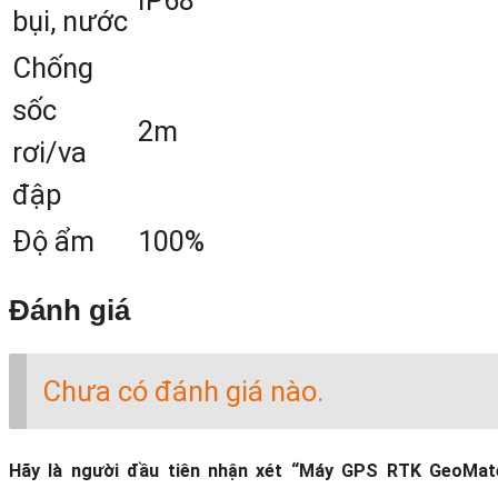
cho lần đo mới và mấy 5s cho khởi tạ
bụi, nước
lại giúp hiệu suất làm việc luôn đả
Chống
bảo cao nhất.
sốc
2m
rơi/va
đập
Độ ẩm
100%
Đánh giá
Chưa có đánh giá nào.
Hãy là người đầu tiên nhận xét “Máy GPS RTK GeoMat