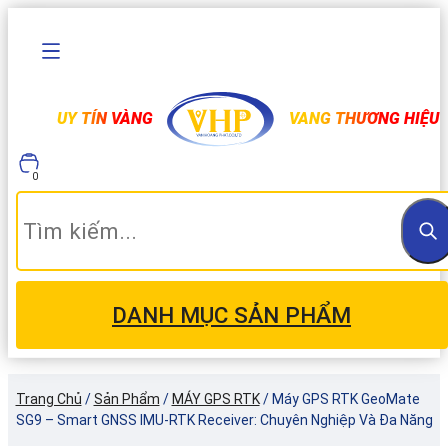
UY TÍN VÀNG
VANG THƯƠNG HIỆU
0
DANH MỤC SẢN PHẨM
Trang Chủ
/
Sản Phẩm
/
MÁY GPS RTK
/
Máy GPS RTK GeoMate
SG9 – Smart GNSS IMU-RTK Receiver: Chuyên Nghiệp Và Đa Năng