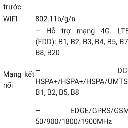
trước
chắc chắn, bền bỉ, phù hợp với mọi mô
trường làm việc, từ khắc nghiệt đến ô
WIFI
802.11b/g/n
hoà. Được bảo vệ hoàn hảo khỏi bụi v
– Hỗ trợ mạng 4G. LT
nước với tiêu chuẩn IP67,
SG9
tự ti
(FDD): B1, B2, B3, B4, B5, B7
đồng hành cùng bạn. Kích thước củ
B8, B20
máy là Φ 159 mm x 150 mm x 110 m
– DC
và cân nặng
1.26 kg
, tạo nên một cấ
Mạng kết
HSPA+/HSPA+/HSPA/UMTS
trúc vừa vặn và tiện lợi.
nối
B1, B2, B5, B8
– EDGE/GPRS/GS
50/900/1800/1900MHz