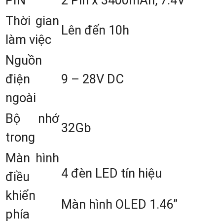
Thời gian
Lên đến 10h
làm việc
Nguồn
điện
9 – 28V DC
ngoài
Máy GPS RTK GeoMate SG9 New Mớ
Bộ nhớ
Nhất Xuất Xứ Singapore
32Gb
trong
Màn hình
2. Đặc Điểm Cấu Tạo Của Máy GP
4 đèn LED tín hiệu
điều
RTK GeoMate SG9
khiển
Màn hình OLED 1.46”
phía
Máy GPS RTK GeoMate SG9
có thiết k