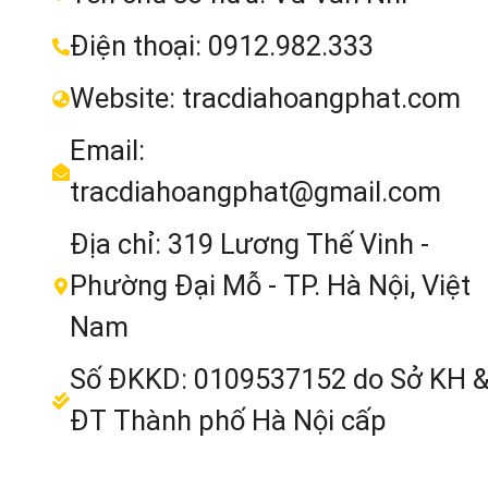
Điện thoại: 0912.982.333
Website: tracdiahoangphat.com
Email:
tracdiahoangphat@gmail.com
Địa chỉ: 319 Lương Thế Vinh -
Phường Đại Mỗ - TP. Hà Nội, Việt
Máy GPS RTK GeoMate SG9 B
Nam
Nghiêng lên đến 60 độ giúp việc đ
Số ĐKKD: 0109537152 do Sở KH 
khảo sát trở nên nhanh hơn.
ĐT Thành phố Hà Nội cấp
3.3 Kết Nối Linh Hoạt: