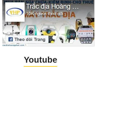
tầng số làm việc.
Youtube
Máy GPS RTK GeoMate SG9 Chín