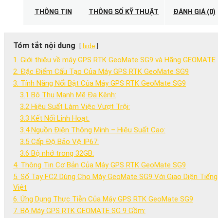
THÔNG TIN
THÔNG SỐ KỸ THUẬT
ĐÁNH GIÁ (0)
Tóm tắt nội dung
hide
1. Giới thiệu về máy GPS RTK GeoMate SG9 và Hãng GEOMATE
2. Đặc Điểm Cấu Tạo Của Máy GPS RTK GeoMate SG9
3. Tính Năng Nổi Bật Của Máy GPS RTK GeoMate SG9
3.1 Bộ Thu Mạnh Mẽ Đa Kênh:
3.2 Hiệu Suất Làm Việc Vượt Trội:
3.3 Kết Nối Linh Hoạt:
3.4 Nguồn Điện Thông Minh – Hiệu Suất Cao:
3.5 Cấp Độ Bảo Vệ IP67:
3.6 Bộ nhớ trong 32GB:
4. Thông Tin Cơ Bản Của Máy GPS RTK GeoMate SG9
5. Sổ Tay FC2 Dùng Cho Máy GeoMate SG9 Với Giao Diện Tiếng
Việt
6. Ứng Dụng Thực Tiễn Của Máy GPS RTK GeoMate SG9
7. Bộ Máy GPS RTK GEOMATE SG 9 Gồm: