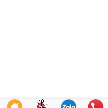
ngữ, bao gồm cả Tiếng Việt, và có kh
năng kết nối 2G – 3G – 4G, Wi-Fi
Bluetooth, USB, NFC. Pin mạn
6,600mAh cho phép sử dụng liên tục tớ
14h.