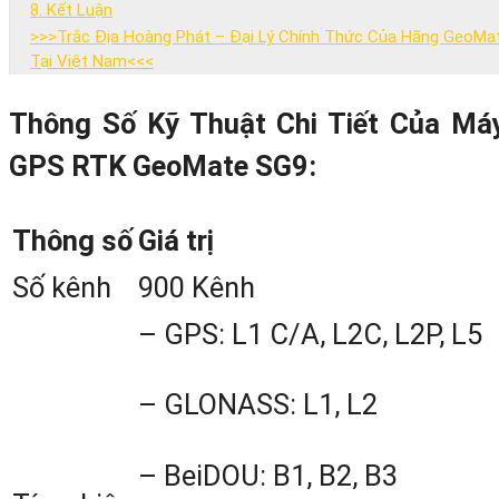
8. Kết Luận
>>>Trắc Địa Hoàng Phát – Đại Lý Chính Thức Của Hãng GeoMa
Tại Việt Nam<<<
Ưu Đãi Và Chính Sách Hấp Dẫn
8. Mua Máy GPS RTK Geomate SG9 Ở Đâu Giá Rẻ Nhất?
Thông Số Kỹ Thuật Chi Tiết Của Má
GPS RTK GeoMate SG9:
Máy GPS RTK GeoMate SG9
– Bướ
Thông số
Giá trị
đột phá trong công nghệ đo đạc. Vớ
Số kênh
900 Kênh
900 kênh thu và khả năng bù nghiên
lên đến 60 độ, GeoMate SG9 mang đế
– GPS: L1 C/A, L2C, L2P, L5
độ chính xác tuyệt đối, đáp ứng mọ
– GLONASS: L1, L2
yêu cầu khắt khe nhất của các côn
trình lớn nhỏ. Hãy cùng Trắc Địa Hoàn
– BeiDOU: B1, B2, B3