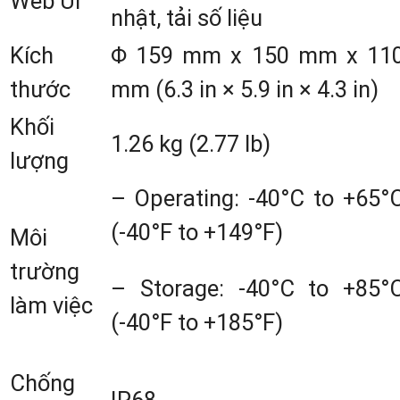
Web UI
3. Tính Năng Nổi Bật Của
Máy GP
nhật, tải số liệu
RTK GeoMate SG9
Kích
Φ 159 mm x 150 mm x 11
thước
mm (6.3 in × 5.9 in × 4.3 in)
3.1 Bộ Thu Mạnh Mẽ Đa Kênh:
Khối
Máy GPS RTK GeoMate SG9
vớ
1.26 kg (2.77 lb)
lượng
900 kênh
có khả năng thu tín hiệu t
– Operating: -40°C to +65°
tất cả các hệ vệ tinh như: GPS
(-40°F to +149°F)
Môi
GLONASS, BeiDou, GALILEO, SBAS
trường
QZSS.
GeoMate SG9
đảm bảo độ chín
– Storage: -40°C to +85°
làm việc
xác và tốc độ thu dữ liệu vượt trội hơ
(-40°F to +185°F)
30% so với các mẫu đầu thu trước đo
Quá trình khởi tạo nhanh chỉ với 30
Chống
IP68