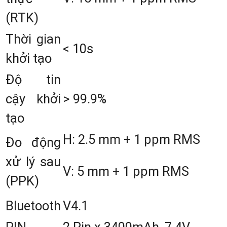
mặt đất, hàng hải và trên không. Vớ
(RTK)
nền móng từ năm 2018 và tiêu chuẩ
Thời gian
< 10s
chất lượng cao đến từ nhà máy tạ
khởi tạo
Singapore,
GEOMATE
tự hào giới thiệ
Độ tin
dòng máy
SG9
– máy thu trắc đị
cậy khởi
> 99.9%
GNSS cao cấp, đạt tiêu chuẩn chuyê
tạo
nghiệp và hiệu suất ấn tượng.
H: 2.5 mm + 1 ppm RMS
Đo động
xử lý sau
V: 5 mm + 1 ppm RMS
(PPK)
Bluetooth
V4.1
PIN
2 Pin x 3400mAh, 7.4V